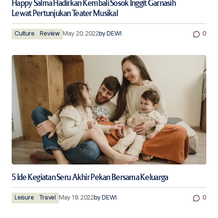
Happy Salma Hadirkan Kembali Sosok Inggit Garnasih
Lewat Pertunjukan Teater Musikal
Culture
Review
May 20, 2022
by
DEWI
0
5 Ide Kegiatan Seru Akhir Pekan Bersama Keluarga
Leisure
Travel
May 19, 2022
by
DEWI
0