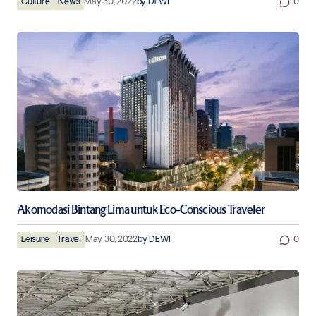
Culture
News
May 30, 2022
by
DEWI
0
Akomodasi Bintang Lima untuk Eco-Conscious Traveler
Leisure
Travel
May 30, 2022
by
DEWI
0