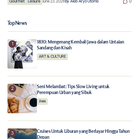
Gourmet
Leisure
June 23, 2026
by
Akib Aryo Utomo
0
Top News
1830: Mengenang Kembali Jawa dalam Untaian
Sandang dan Kisah
ART & CULTURE
Seni Melambat: Tips Slow Living untuk
Perempuan Urban yang Sibuk
Jiwa
Cruises Untuk Liburan yang Berlayar Hingga Tahun
Depan