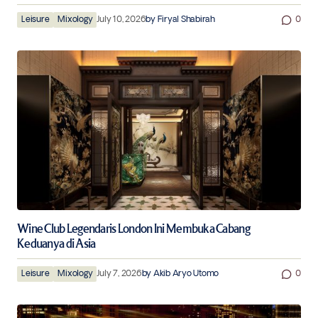
Leisure
Mixology
July 10, 2026
by
Firyal Shabirah
0
Wine Club Legendaris London Ini Membuka Cabang
Keduanya di Asia
Leisure
Mixology
July 7, 2026
by
Akib Aryo Utomo
0