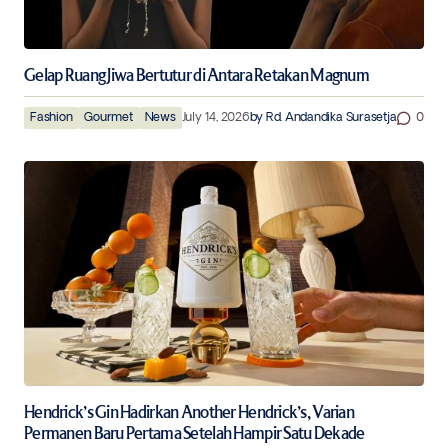
Gelap Ruang Jiwa Bertutur di Antara Retakan Magnum
Fashion
Gourmet
News
July 14, 2026
by
Rd. Andandika Surasetja
0
Hendrick’s Gin Hadirkan Another Hendrick’s, Varian
Permanen Baru Pertama Setelah Hampir Satu Dekade