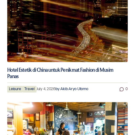
Hotel Estetik di China untuk Penikmat Fashion di Musim
Panas
Leisure
Travel
July 4, 2026
by
Akib Aryo Utomo
0