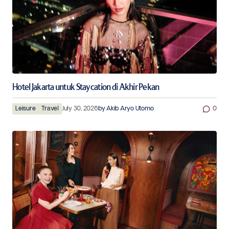
Hotel Jakarta untuk Staycation di Akhir Pekan
Leisure
Travel
July 30, 2026
by
Akib Aryo Utomo
0