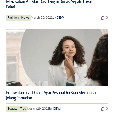
Merayakan Air Max Day dengan Donasi Sepatu Layak
Pakai
Fashion
News
March 29, 2022
by
DEWI
0
Perawatan Luar Dalam Agar Pesona Diri Kian Memancar
Jelang Ramadan
Beauty
Tips
March 29, 2022
by
DEWI
0