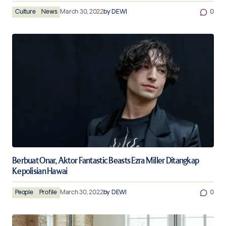
Culture
News
March 30, 2022
by
DEWI
0
Berbuat Onar, Aktor Fantastic Beasts Ezra Miller Ditangkap
Kepolisian Hawai
People
Profile
March 30, 2022
by
DEWI
0