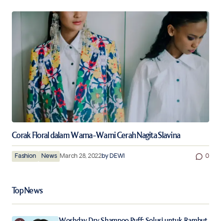
Corak Floral dalam Warna-Warni Cerah Nagita Slavina
Fashion
News
March 28, 2022
by
DEWI
0
Top News
Woshday Dry Shampoo Puff: Solusi untuk Rambut