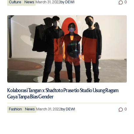
Culture
News
March 31, 2022
by
DEWI
0
Kolaborasi Tangan x Shadtoto Prasetio Studio Usung Ragam
Gaya Tanpa Bias Gender
Fashion
News
March 31, 2022
by
DEWI
0