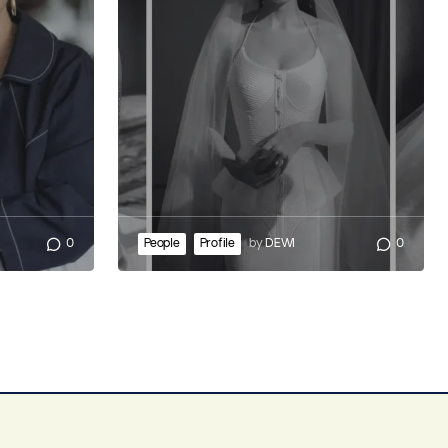
0
People
Profile
by
DEWI
0