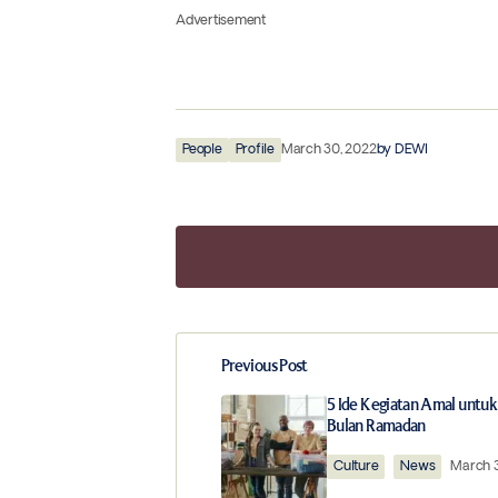
Advertisement
People
Profile
March 30, 2022
by
DEWI
Previous Post
Your email address will not be publ
5 Ide Kegiatan Amal untuk
Bulan Ramadan
Comment
*
Culture
News
March 