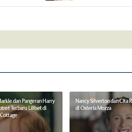
Your E-mail
*
this browser for
Notify me of follow-up comments by 
rkle dan Pangeran Harry
Nancy Silverton dan Cita Ra
tret Terbaru Lilibet di
di Osteria Mozza
 Cottage