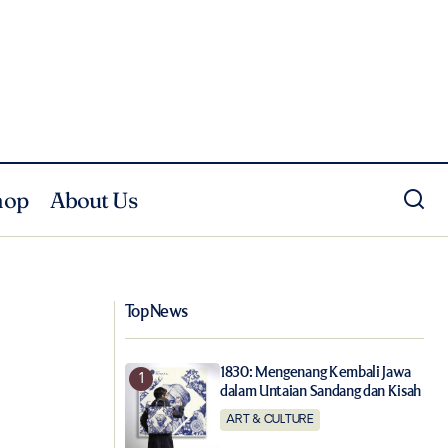
hop
About Us
Sinopsis Film Indonesia Terbaru April
isian Hawai
2022 yang Akan Tayang di Bioskop
Top News
1830: Mengenang Kembali Jawa
dalam Untaian Sandang dan Kisah
ART & CULTURE