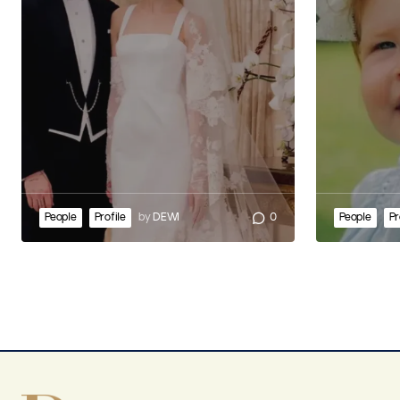
People
Profile
by
DEWI
0
People
Pr