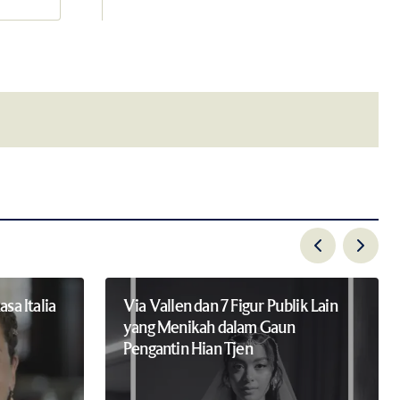
email.
sa Italia
Via Vallen dan 7 Figur Publik Lain
yang Menikah dalam Gaun
Pengantin Hian Tjen