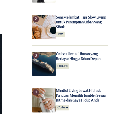
Seni Melambat: Tips Slow Living
untuk Perempuan Urban yang
Sibuk
Jiwa
Cruises Untuk Liburan yang
Berlayar Hingga Tahun Depan
Leisure
Mindful Living Lewat Hidrasi:
Panduan Memilih Tumbler Sesuai
Ritme dan Gaya Hidup Anda
Culture