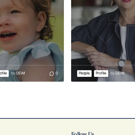
ofile
by
DEWI
0
People
Profile
by
DEWI
Follow Us