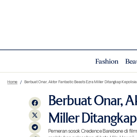
Fashion
Bea
5 Ide Kegiatan Amal untuk Sesama di
People
Pr
Home
Berbuat Onar, Aktor Fantastic Beasts Ezra Miller Ditangkap Kepolisi
Bulan Ramadan
Berbuat Onar, Ak
Miller Ditangkap
Pemeran sosok Credence Barebone di film F