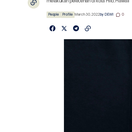
melakukan pelecehan di kota Hilo, Hawaii
People
Profile
March 30, 2022
by
DEWI
0