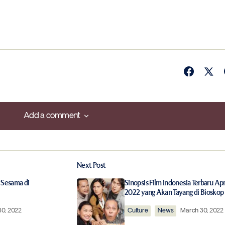
Add a comment
Add a comment
Next Post
ished.
Required fields are marked
*
 Sesama di
Sinopsis Film Indonesia Terbaru Apr
2022 yang Akan Tayang di Bioskop
30, 2022
Culture
News
March 30, 2022