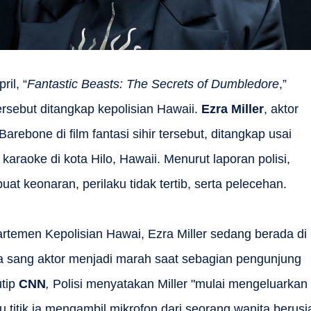
ril, “
Fantastic Beasts: The Secrets of Dumbledore
,”
tersebut ditangkap kepolisian Hawaii.
Ezra Miller
, aktor
rebone di film fantasi sihir tersebut, ditangkap usai
r karaoke di kota Hilo, Hawaii. Menurut laporan polisi,
t keonaran, perilaku tidak tertib, serta pelecehan.
artemen Kepolisian Hawai, Ezra Miller sedang berada di
ika sang aktor menjadi marah saat sebagian pengunjung
utip
CNN
,
Polisi menyatakan Miller "mulai mengeluarkan
tu titik ia mengambil mikrofon dari seorang wanita berusi