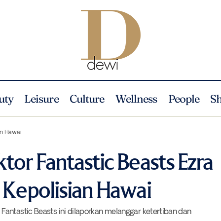
uty
Leisure
Culture
Wellness
People
S
Berbuat Onar, Aktor Fantastic Beasts Ezra Miller Ditangkap Kepol
ofile
an Hawai
tor Fantastic Beasts Ezra
 Kepolisian Hawai
antastic Beasts ini dilaporkan melanggar ketertiban dan