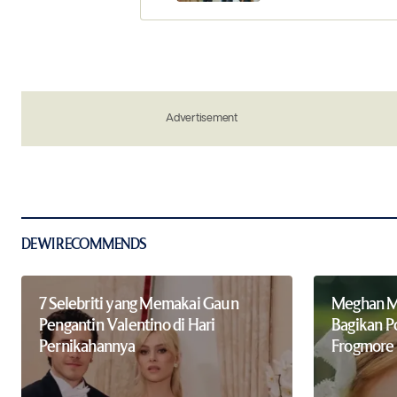
Your Name
*
Advertisement
Save my name, email, and website in 
the next time I comment.
Notify me of new posts by email.
Submit Comment
DEWI RECOMMENDS
7 Selebriti yang Memakai Gaun
Meghan Ma
Pengantin Valentino di Hari
Bagikan Po
Pernikahannya
Frogmore