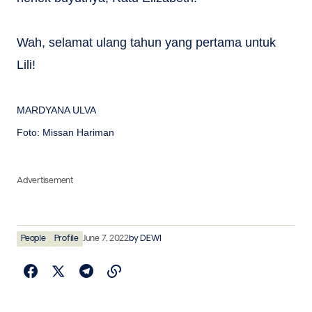
Wah, selamat ulang tahun yang pertama untuk
Lili!
MARDYANA ULVA
Foto: Missan Hariman
Advertisement
People
Profile
June 7, 2022
by
DEWI