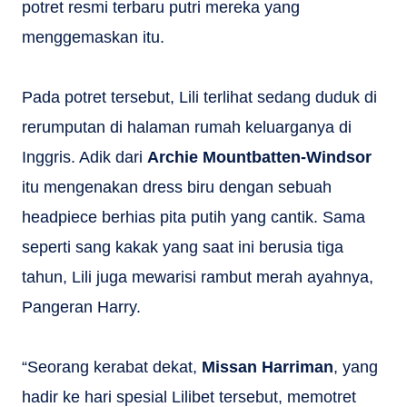
potret resmi terbaru putri mereka yang
menggemaskan itu.
Pada potret tersebut, Lili terlihat sedang duduk di
rerumputan di halaman rumah keluarganya di
Inggris. Adik dari
Archie Mountbatten-Windsor
itu mengenakan dress biru dengan sebuah
headpiece berhias pita putih yang cantik. Sama
seperti sang kakak yang saat ini berusia tiga
tahun, Lili juga mewarisi rambut merah ayahnya,
Pangeran Harry.
“Seorang kerabat dekat,
Missan Harriman
, yang
hadir ke hari spesial Lilibet tersebut, memotret