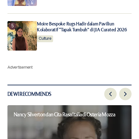
Moire Bespoke Rugs Hadir dalam Paviliun
Kolaboratif “Tapak Tumbuh” di JIA Curated 2026
Culture
Advertisement
DEWI RECOMMENDS
Nancy Silverton dan Cita Rasa Italia di Osteria Mozza