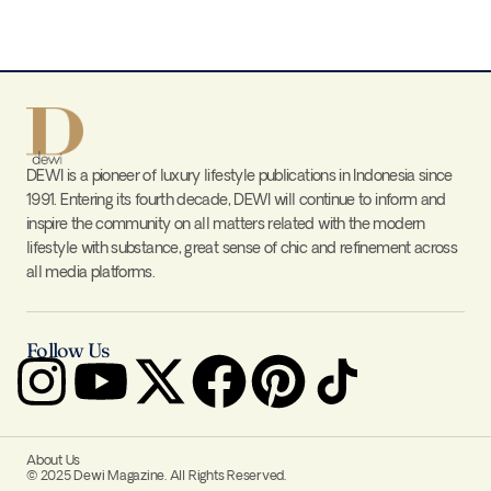
DEWI is a pioneer of luxury lifestyle publications in Indonesia since
1991. Entering its fourth decade, DEWI will continue to inform and
inspire the community on all matters related with the modern
lifestyle with substance, great sense of chic and refinement across
all media platforms.
Follow Us
About Us
© 2025 Dewi Magazine. All Rights Reserved.