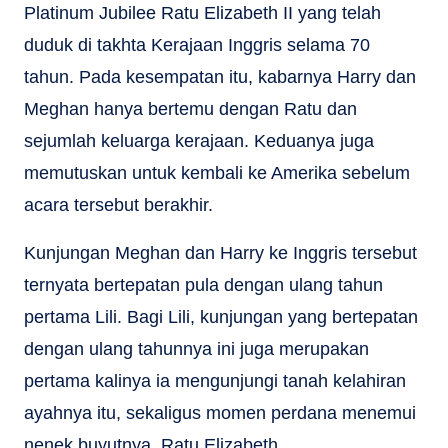
Platinum Jubilee Ratu Elizabeth II yang telah
duduk di takhta Kerajaan Inggris selama 70
tahun. Pada kesempatan itu, kabarnya Harry dan
Meghan hanya bertemu dengan Ratu dan
sejumlah keluarga kerajaan. Keduanya juga
memutuskan untuk kembali ke Amerika sebelum
acara tersebut berakhir.
Kunjungan Meghan dan Harry ke Inggris tersebut
ternyata bertepatan pula dengan ulang tahun
pertama Lili. Bagi Lili, kunjungan yang bertepatan
dengan ulang tahunnya ini juga merupakan
pertama kalinya ia mengunjungi tanah kelahiran
ayahnya itu, sekaligus momen perdana menemui
nenek buyutnya, Ratu Elizabeth.