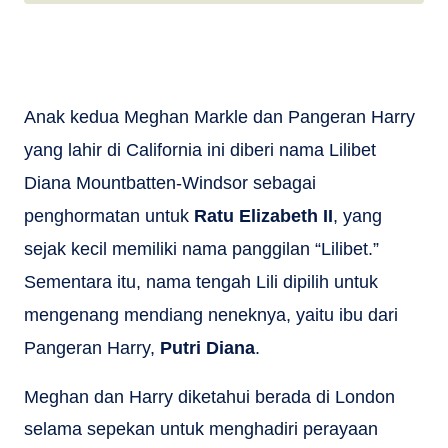
Anak kedua Meghan Markle dan Pangeran Harry
yang lahir di California ini diberi nama Lilibet
Diana Mountbatten-Windsor sebagai
penghormatan untuk
Ratu Elizabeth II
, yang
sejak kecil memiliki nama panggilan “Lilibet.”
Sementara itu, nama tengah Lili dipilih untuk
mengenang mendiang neneknya, yaitu ibu dari
Pangeran Harry,
Putri Diana
.
Meghan dan Harry diketahui berada di London
selama sepekan untuk menghadiri perayaan