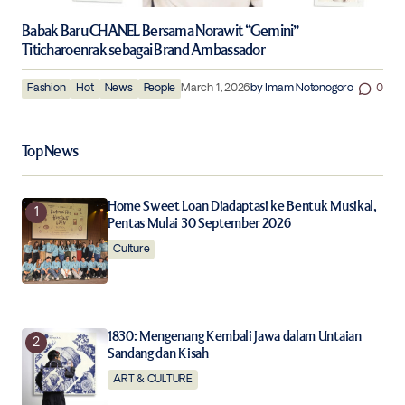
Babak Baru CHANEL Bersama Norawit “Gemini”
Titicharoenrak sebagai Brand Ambassador
Fashion
Hot
News
People
March 1, 2026
by
Imam Notonogoro
0
Top News
Home Sweet Loan Diadaptasi ke Bentuk Musikal,
Pentas Mulai 30 September 2026
Culture
1830: Mengenang Kembali Jawa dalam Untaian
Sandang dan Kisah
ART & CULTURE