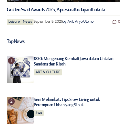
Golden Swirl Awards 2025, Apresiasi Kudapan Ibukota
Leisure
News
September 9, 2025
by
Akib Aryo Utomo
0
Top News
1830: Mengenang Kembali Jawa dalam Untaian
Sandang dan Kisah
ART & CULTURE
Seni Melambat: Tips Slow Living untuk
Perempuan Urban yang Sibuk
Jiwa