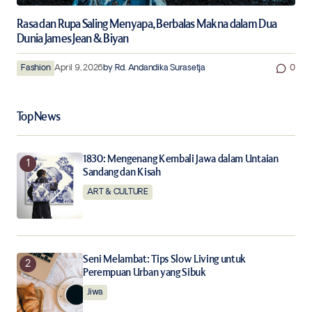
Rasa dan Rupa Saling Menyapa, Berbalas Makna dalam Dua
Dunia James Jean & Biyan
Fashion
April 9, 2026
by
Rd. Andandika Surasetja
0
Top News
1830: Mengenang Kembali Jawa dalam Untaian
Sandang dan Kisah
ART & CULTURE
Seni Melambat: Tips Slow Living untuk
Perempuan Urban yang Sibuk
Jiwa