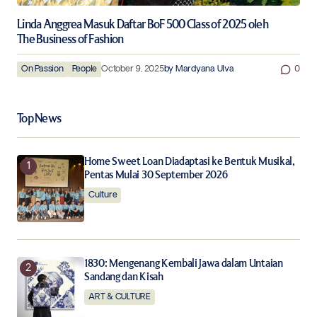
Linda Anggrea Masuk Daftar BoF 500 Class of 2025 oleh
The Business of Fashion
On Passion
People
October 9, 2025
by
Mardyana Ulva
0
Top News
Home Sweet Loan Diadaptasi ke Bentuk Musikal,
Pentas Mulai 30 September 2026
Culture
1830: Mengenang Kembali Jawa dalam Untaian
Sandang dan Kisah
ART & CULTURE