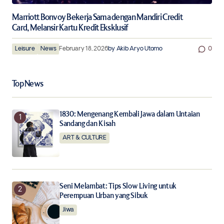
Marriott Bonvoy Bekerja Sama dengan Mandiri Credit
Card, Melansir Kartu Kredit Eksklusif
Leisure
News
February 18, 2026
by
Akib Aryo Utomo
0
Top News
1830: Mengenang Kembali Jawa dalam Untaian
Sandang dan Kisah
ART & CULTURE
Seni Melambat: Tips Slow Living untuk
Perempuan Urban yang Sibuk
Jiwa