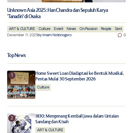
Unknown Asia 2025: Han Chandra dan Sepuluh Karya
‘Tanadiri’ di Osaka
ART & CULTURE
Culture
Event
News
On Passion
People
Seni
December 11, 2025
by
Imam Notonogoro
0
Top News
Home Sweet Loan Diadaptasi ke Bentuk Musikal,
Pentas Mulai 30 September 2026
Culture
1830: Mengenang Kembali Jawa dalam Untaian
Sandang dan Kisah
ART & CULTURE