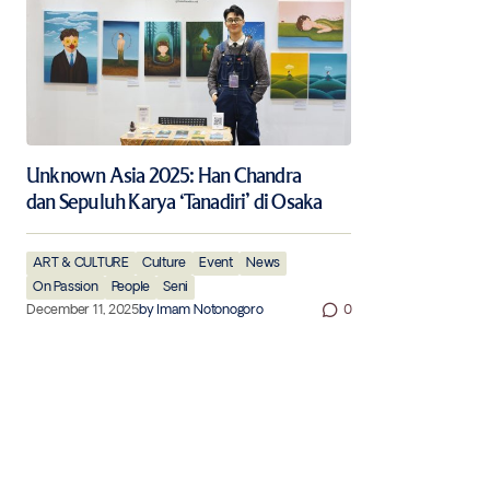
Unknown Asia 2025: Han Chandra
dan Sepuluh Karya ‘Tanadiri’ di Osaka
ART & CULTURE
Culture
Event
News
On Passion
People
Seni
December 11, 2025
by
Imam Notonogoro
0