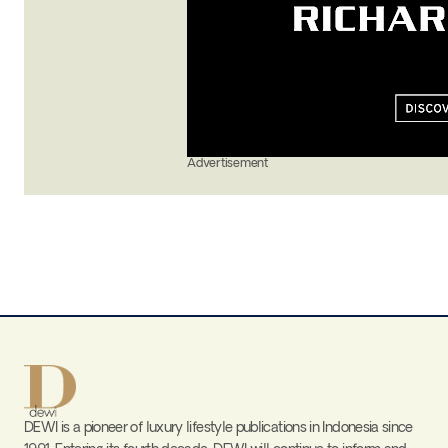
Advertisement
DEWI is a pioneer of luxury lifestyle publications in Indonesia since