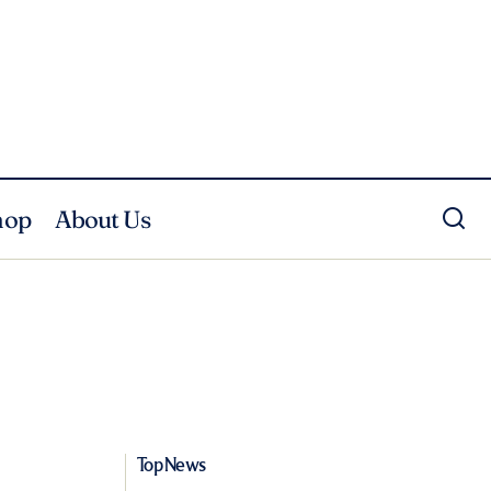
hop
About Us
Top News