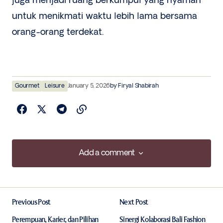
juga menjadi ruang berkumpul yang nyaman
untuk menikmati waktu lebih lama bersama
orang-orang terdekat.
Gourmet
Leisure
January 5, 2026
by
Firyal Shabirah
Add a comment
Add a comment
Previous Post
Next Post
Your email address will not be published.
Required fields are marked
*
Perempuan, Karier, dan Pilihan
Sinergi Kolaborasi Bali Fashion