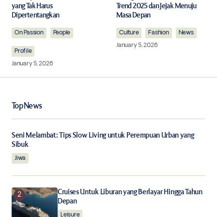
yang Tak Harus
Trend 2025 dan Jejak Menuju
Dipertentangkan
Masa Depan
Comment
*
On Passion
People
Culture
Fashion
News
January 5, 2026
Profile
January 5, 2026
Your Name
*
Top News
Your E-mail
*
Seni Melambat: Tips Slow Living untuk Perempuan Urban yang
Save my name, email, and website in this browser for
Sibuk
the next time I comment.
Jiwa
Notify me of follow-up comments by email.
Cruises Untuk Liburan yang Berlayar Hingga Tahun
Depan
Notify me of new posts by email.
Leisure