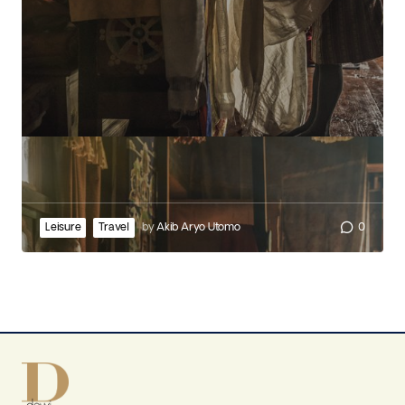
Leisure
Travel
by
Akib Aryo Utomo
0