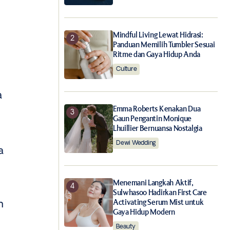
Mindful Living Lewat Hidrasi:
Panduan Memilih Tumbler Sesuai
Ritme dan Gaya Hidup Anda
Culture
a
Emma Roberts Kenakan Dua
Gaun Pengantin Monique
Lhuillier Bernuansa Nostalgia
Dewi Wedding
a
Menemani Langkah Aktif,
Sulwhasoo Hadirkan First Care
Activating Serum Mist untuk
n
Gaya Hidup Modern
Beauty