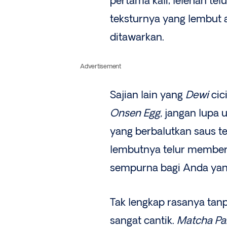
pertama kali, lelehan te
teksturnya yang lembut
ditawarkan.
Advertisement
Sajian lain yang
Dewi
cic
Onsen Egg,
jangan lupa 
yang berbalutkan saus t
lembutnya telur memberi
sempurna bagi Anda yang
Tak lengkap rasanya ta
sangat cantik.
Matcha Pa