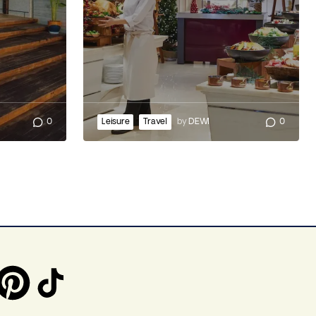
0
Leisure
Travel
by
DEWI
0