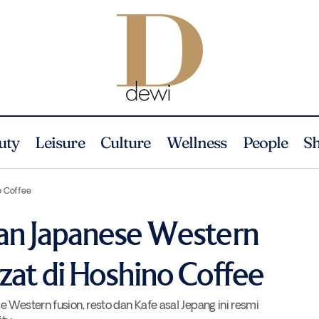
uty
Leisure
Culture
Wellness
People
S
Kenikmatan Sajian Japanese Western Bersama Kopi Lezat di Hos
eisure
o Coffee
an Japanese Western
zat di Hoshino Coffee
 Western fusion, resto dan Kafe asal Jepang ini resmi