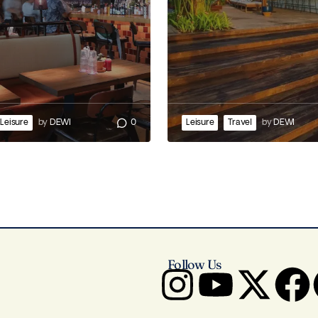
Leisure
by
DEWI
0
Leisure
Travel
by
DEWI
Follow Us