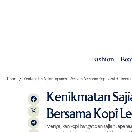
Fashion
Bea
Alissa Wahid dan Kisahnya 'Menjahit'
Gourmet
L
Home
Kenikmatan Sajian Japanese Western Bersama Kopi Lezat di Hoshin
Indonesia
Kenikmatan Saji
Bersama Kopi Le
Menyajikan kopi hangat dan sajian Japanese