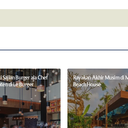
Your E-mail
*
this browser for
Notify me of follow-up comments by 
 Sajian Burger ala Chef
Rayakan Akhir Musim di 
ten di Le Burger
Beach House