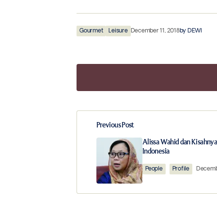
Gourmet
Leisure
December 11, 2018
by
DEWI
Previous Post
Your email address will not be publ
Alissa Wahid dan Kisahnya
Indonesia
Comment
*
People
Profile
Decembe