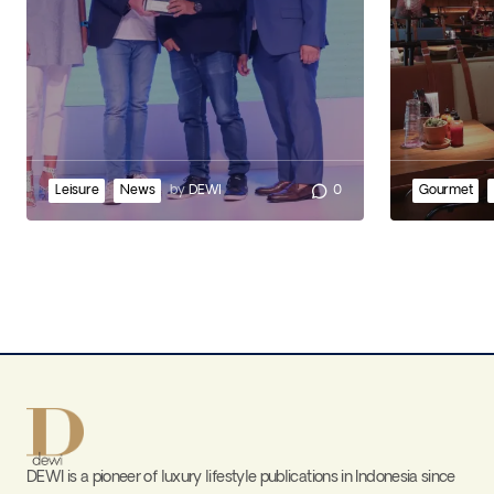
Leisure
News
by
DEWI
0
Gourmet
DEWI is a pioneer of luxury lifestyle publications in Indonesia since