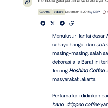
membuka gerai pertamanya di Senayan C
Gourmet
Leisure
December 11, 2018
by
DEWI
Menulusuri lantai dasar
cahaya hangat dari
coff
masing-masing, salah s
dekorasi a la Barat ini te
Jepang
Hoshino Coffee
masyarakat Jakarta.
Pertama kali didirikan 
hand-dripped coffee
yan