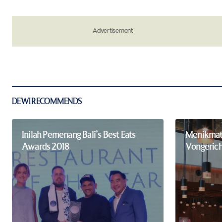
Your Name
*
Advertisement
Save my name, email, and website in 
the next time I comment.
Notify me of new posts by email.
Submit Comment
DEWI RECOMMENDS
Inilah Pemenang Bali’s Best Eats
Menikmati
Awards 2018
Vongerich