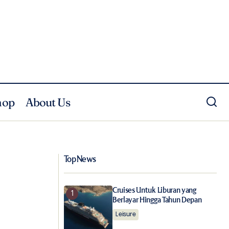
hop
About Us
Menimati Semarak Pesta Hitung Mundur
hino Coffee
di Jakarta
Top News
Cruises Untuk Liburan yang
Berlayar Hingga Tahun Depan
Leisure