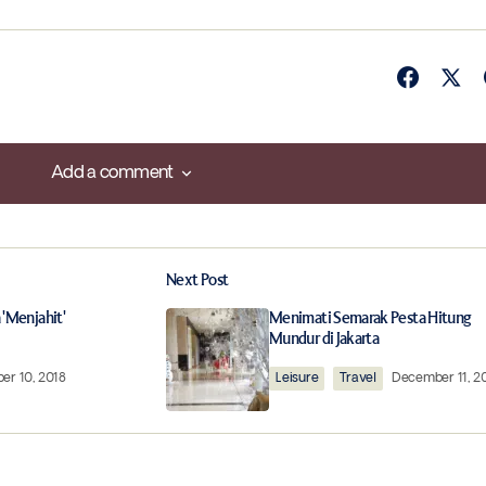
Add a comment
Add a comment
Next Post
ished.
Required fields are marked
*
 'Menjahit'
Menimati Semarak Pesta Hitung
Mundur di Jakarta
r 10, 2018
Leisure
Travel
December 11, 2