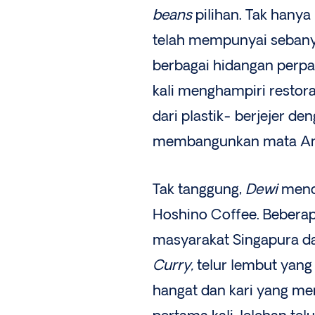
beans
pilihan. Tak hanya
telah mempunyai sebanya
berbagai hidangan perp
kali menghampiri restora
dari plastik- berjejer de
membangunkan mata And
Tak tanggung,
Dewi
menc
Hoshino Coffee. Beberapa
masyarakat Singapura da
Curry,
telur lembut yang
hangat dan kari yang m