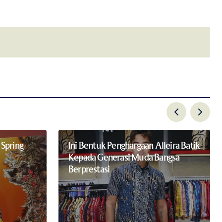
email.
Spring
Ini Bentuk Penghargaan Alleira Batik
Kepada Generasi Muda Bangsa
Berprestasi