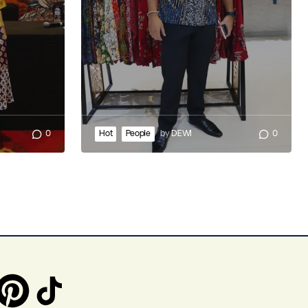
0
Hot
People
by
DEWI
0