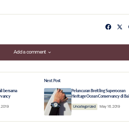
Add a comment
Add a comment
Next Post
ished.
Required fields are marked
*
li bersama
Peluncuran Breitling Superocean
rvancy
Heritage Ocean Conservancy di Bal
, 2019
Uncategorized
May 16, 2019