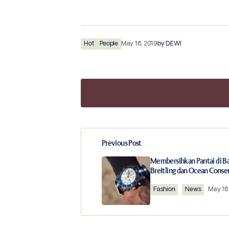
Hot
People
May 16, 2019
by
DEWI
Previous Post
Your email address will not be publ
Membersihkan Pantai di Ba
Breitling dan Ocean Conse
Comment
*
Fashion
News
May 16