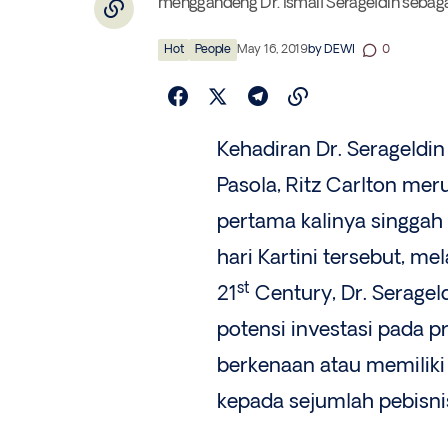
menggandeng Dr. Ismail Serageldin sebagai
Hot
People
May 16, 2019
by
DEWI
0
Kehadiran Dr. Serageldi
Pasola, Ritz Carlton me
pertama kalinya singgah
hari Kartini tersebut, 
st
21
Century, Dr. Serage
potensi investasi pada p
berkenaan atau memiliki 
kepada sejumlah pebisnis