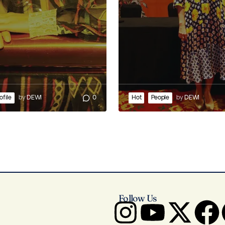
ofile
by
DEWI
0
Hot
People
by
DEWI
Follow Us