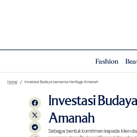
Fashion
Bea
Membersihkan Pantai di Bali bersama
Home
Investasi Budaya bersama Heritage Amanah
Breitling dan Ocean Conservancy
Investasi Buday
Amanah
Sebagai bentuk komitmen kepada klien da