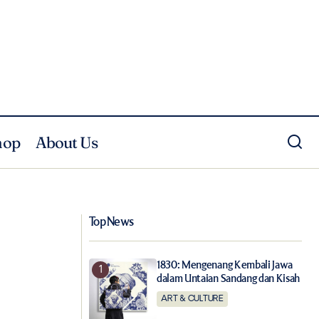
hop
About Us
Peluncuran Breitling Superocean Heritage
Ocean Conservancy di Bali
Top News
1830: Mengenang Kembali Jawa
dalam Untaian Sandang dan Kisah
ART & CULTURE