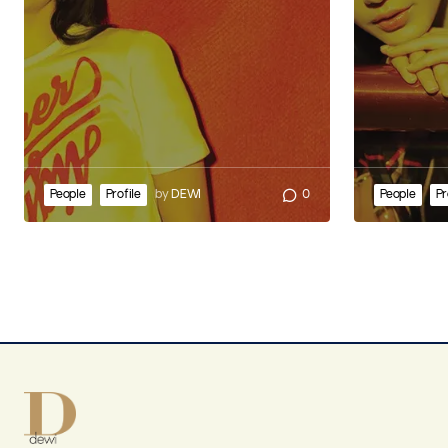
People
Profile
by
DEWI
0
People
Pr