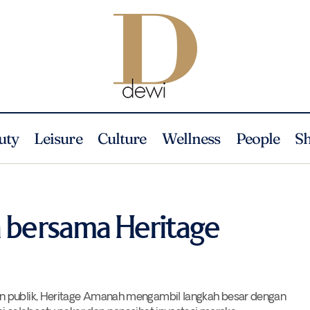
uty
Leisure
Culture
Wellness
People
S
Investasi Budaya bersama Heritage Amanah
Hot
People
a bersama Heritage
n publik, Heritage Amanah mengambil langkah besar dengan