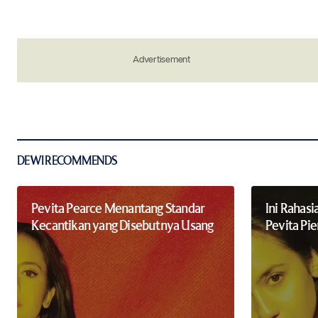
Your Name
*
Advertisement
Save my name, email, and website in 
the next time I comment.
Notify me of new posts by email.
Submit Comment
DEWI RECOMMENDS
Pevita Pearce Menantang Standar
Ini Rahasi
Kecantikan yang Disebutnya Usang
Pevita Pie