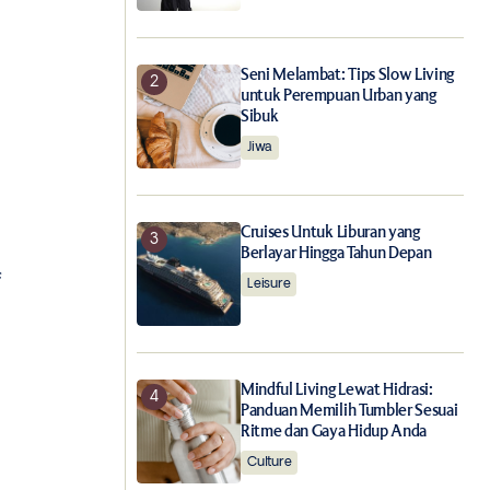
Seni Melambat: Tips Slow Living
untuk Perempuan Urban yang
Sibuk
Jiwa
Cruises Untuk Liburan yang
Berlayar Hingga Tahun Depan
f
Leisure
Mindful Living Lewat Hidrasi:
Panduan Memilih Tumbler Sesuai
Ritme dan Gaya Hidup Anda
Culture