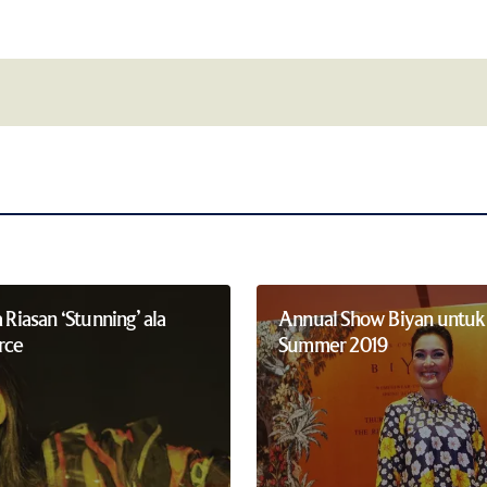
Your E-mail
*
this browser for
Notify me of follow-up comments by 
a Riasan ‘Stunning’ ala
Annual Show Biyan untuk 
rce
Summer 2019