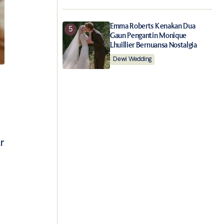
Emma Roberts Kenakan Dua
Gaun Pengantin Monique
Lhuillier Bernuansa Nostalgia
Dewi Wedding
r