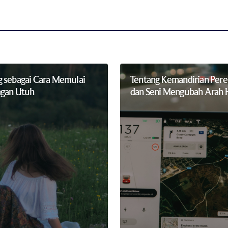
 sebagai Cara Memulai
Tentang Kemandirian Per
ngan Utuh
dan Seni Mengubah Arah 