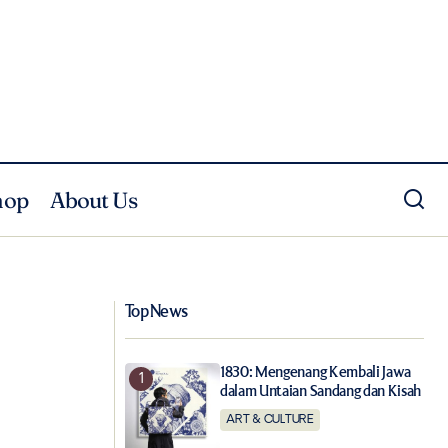
hop
About Us
mainya Linimasa
Napas Baru Seni Pertunjukan di ART SG
2026
Top News
1830: Mengenang Kembali Jawa
dalam Untaian Sandang dan Kisah
ART & CULTURE