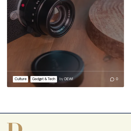
Culture
Gadget & Tech
by
DEWI
0