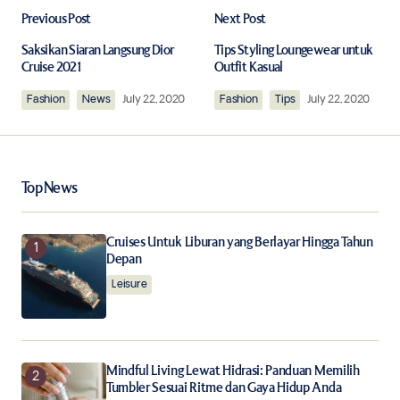
Previous Post
Next Post
Your email address will not be published.
Required fields are marked
*
Saksikan Siaran Langsung Dior
Tips Styling Loungewear untuk
Cruise 2021
Outfit Kasual
Fashion
Comment
News
*
July 22, 2020
Fashion
Tips
July 22, 2020
Top News
Your Name
*
Cruises Untuk Liburan yang Berlayar Hingga Tahun
Depan
Your E-mail
*
Leisure
Save my name, email, and website in this browser for
the next time I comment.
Mindful Living Lewat Hidrasi: Panduan Memilih
Notify me of follow-up comments by email.
Tumbler Sesuai Ritme dan Gaya Hidup Anda