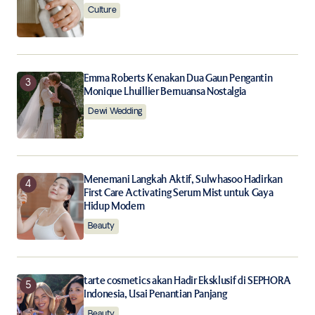
Culture
Notify me of new posts by email.
Submit Comment
Emma Roberts Kenakan Dua Gaun Pengantin
Monique Lhuillier Bernuansa Nostalgia
Dewi Wedding
Menemani Langkah Aktif, Sulwhasoo Hadirkan
First Care Activating Serum Mist untuk Gaya
Hidup Modern
Beauty
tarte cosmetics akan Hadir Eksklusif di SEPHORA
Indonesia, Usai Penantian Panjang
Beauty