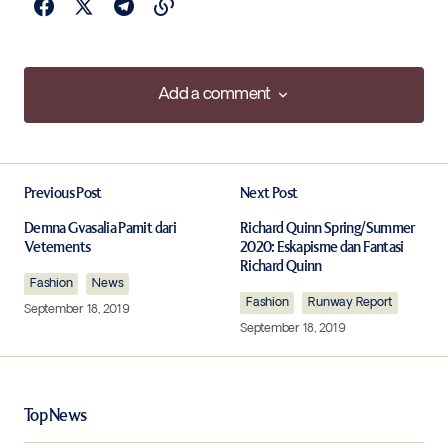
Add a comment
Add a comment
Previous Post
Next Post
Your email address will not be published.
Required fields are marked
*
Demna Gvasalia Pamit dari
Richard Quinn Spring/Summer
Vetements
2020: Eskapisme dan Fantasi
Richard Quinn
Fashion
Comment
News
*
Fashion
Runway Report
September 18, 2019
September 18, 2019
Your Name
*
Top News