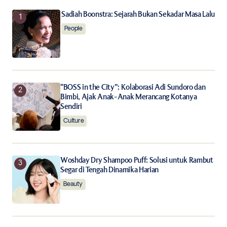
Your E-mail
*
Sadiah Boonstra: Sejarah Bukan Sekadar Masa Lalu
People
Save my name, email, and website in this browser for
the next time I comment.
Notify me of follow-up comments by email.
“BOSS in the City”: Kolaborasi Adi Sundoro dan
Bimbi, Ajak Anak-Anak Merancang Kotanya
Notify me of new posts by email.
Sendiri
Culture
Submit Comment
Woshday Dry Shampoo Puff: Solusi untuk Rambut
Segar di Tengah Dinamika Harian
Beauty