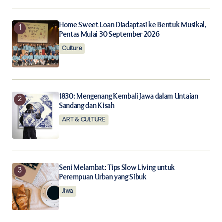
Your E-mail
*
Home Sweet Loan Diadaptasi ke Bentuk Musikal,
Pentas Mulai 30 September 2026
Culture
Save my name, email, and website in this browser for
the next time I comment.
Notify me of follow-up comments by email.
1830: Mengenang Kembali Jawa dalam Untaian
Sandang dan Kisah
Notify me of new posts by email.
ART & CULTURE
Submit Comment
Seni Melambat: Tips Slow Living untuk
Perempuan Urban yang Sibuk
Jiwa