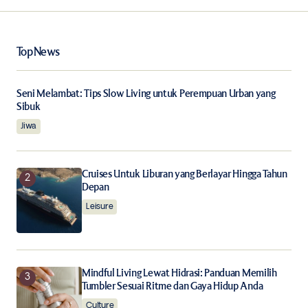
Your Name
*
Top News
Your E-mail
*
Seni Melambat: Tips Slow Living untuk Perempuan Urban yang
Sibuk
Save my name, email, and website in this browser for
Jiwa
the next time I comment.
Cruises Untuk Liburan yang Berlayar Hingga Tahun
Notify me of follow-up comments by email.
Depan
Leisure
Notify me of new posts by email.
Submit Comment
Mindful Living Lewat Hidrasi: Panduan Memilih
Tumbler Sesuai Ritme dan Gaya Hidup Anda
Culture