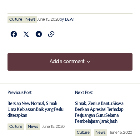
Culture
News
June 15, 2020
by
DEWI
Add a comment
Add a comment
Previous Post
Next Post
Your email address will not be published.
Required fields are marked
*
Bersiap New Normal, Simak
Simak, Zenius Bantu Siswa
Lima Kebiasaan Baik yang Perlu
Berikan Apresiasi Terhadap
diterapkan
Perjuangan Guru Selama
Comment
*
Pembelajaran Jarak Jauh
Culture
News
June 15, 2020
Culture
News
June 15, 2020