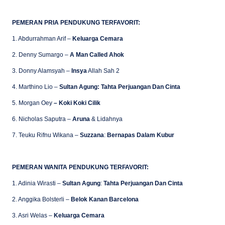
PEMERAN PRIA PENDUKUNG TERFAVORIT:
1. Abdurrahman Arif –
Keluarga Cemara
2. Denny Sumargo –
A Man Called Ahok
3. Donny Alamsyah –
Insya
Allah Sah 2
4. Marthino Lio –
Sultan
Agung: Tahta Perjuangan Dan Cinta
5. Morgan Oey
– Koki Koki Cilik
6. Nicholas Saputra –
Aruna
& Lidahnya
7. Teuku Rifnu Wikana –
Suzzana
:
Bernapas Dalam Kubur
PEMERAN WANITA PENDUKUNG TERFAVORIT:
1. Adinia Wirasti –
Sultan
Agung
:
Tahta Perjuangan Dan Cinta
2. Anggika Bolsterli –
Belok Kanan Barcelona
3. Asri Welas –
Keluarga Cemara