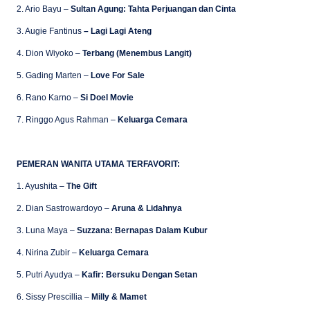
2. Ario Bayu –
Sultan Agung: Tahta Perjuangan dan Cinta
3. Augie Fantinus
– Lagi Lagi Ateng
4. Dion Wiyoko –
Terbang (Menembus Langit)
5. Gading Marten –
Love For Sale
6. Rano Karno –
Si Doel Movie
7. Ringgo Agus Rahman –
Keluarga Cemara
PEMERAN WANITA UTAMA TERFAVORIT:
1. Ayushita –
The Gift
2. Dian Sastrowardoyo –
Aruna & Lidahnya
3. Luna Maya –
Suzzana: Bernapas Dalam Kubur
4. Nirina Zubir –
Keluarga Cemara
5. Putri Ayudya –
Kafir: Bersuku Dengan Setan
6. Sissy Prescillia –
Milly & Mamet