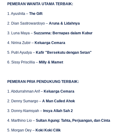
PEMERAN WANITA UTAMA TERBAIK:
1. Ayushita –
The Gift
2. Dian Sastrowardoyo –
Aruna & Lidahnya
3. Luna Maya –
Suzzanna: Bernapas dalam Kubur
4. Nirina Zubir –
Keluarga Cemara
5. Putri Ayudya –
Kafir "Bersekutu dengan Setan"
6. Sissy Priscillia –
Milly & Mamet
PEMERAN PRIA PENDUKUNG TERBAIK:
1. Abdurrahman Arif –
Keluarga Cemara
2. Denny Sumargo –
A Man Called Ahok
3. Donny Alamsyah –
Insya Allah Sah 2
4. Marthino Lio –
Sultan Agung: Tahta, Perjuangan, dan Cinta
5. Morgan Oey –
Koki Koki Cilik