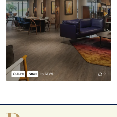
Culture
News
by
DEWI
0