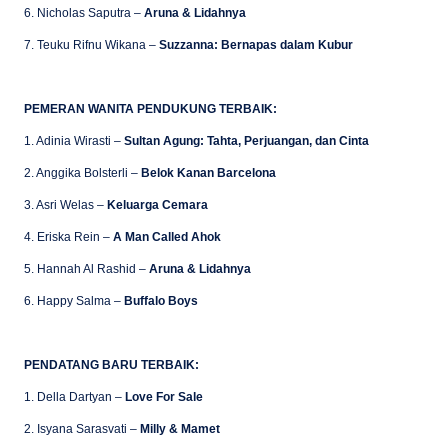
6. Nicholas Saputra –
Aruna & Lidahnya
7. Teuku Rifnu Wikana –
Suzzanna: Bernapas dalam Kubur
PEMERAN WANITA PENDUKUNG TERBAIK:
1. Adinia Wirasti –
Sultan Agung: Tahta, Perjuangan, dan Cinta
2. Anggika Bolsterli –
Belok Kanan Barcelona
3. Asri Welas –
Keluarga Cemara
4. Eriska Rein –
A Man Called Ahok
5. Hannah Al Rashid –
Aruna & Lidahnya
6. Happy Salma –
Buffalo Boys
PENDATANG BARU TERBAIK:
1. Della Dartyan –
Love For Sale
2. Isyana Sarasvati –
Milly & Mamet