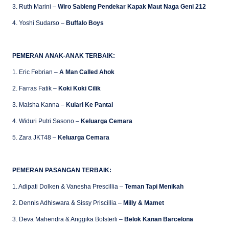
3. Ruth Marini –
Wiro Sableng Pendekar Kapak Maut Naga Geni 212
4. Yoshi Sudarso –
Buffalo Boys
PEMERAN ANAK-ANAK TERBAIK:
1. Eric Febrian –
A Man Called Ahok
2. Farras Fatik –
Koki Koki Cilik
3. Maisha Kanna –
Kulari Ke Pantai
4. Widuri Putri Sasono –
Keluarga Cemara
5. Zara JKT48 –
Keluarga Cemara
PEMERAN PASANGAN TERBAIK:
1. Adipati Dolken & Vanesha Prescillia –
Teman Tapi Menikah
2. Dennis Adhiswara & Sissy Priscillia –
Milly & Mamet
3. Deva Mahendra & Anggika Bolsterli –
Belok Kanan Barcelona