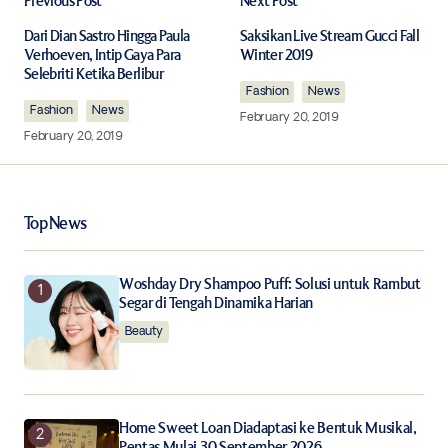
Previous Post
Next Post
Your email address will not be published.
Required fields are marked
*
Dari Dian Sastro Hingga Paula
Saksikan Live Stream Gucci Fall
Verhoeven, Intip Gaya Para
Winter 2019
Selebriti Ketika Berlibur
Comment
*
Fashion
News
Fashion
News
February 20, 2019
February 20, 2019
Your Name
*
Top News
Your E-mail
*
Woshday Dry Shampoo Puff: Solusi untuk Rambut
Segar di Tengah Dinamika Harian
Beauty
Save my name, email, and website in this browser for
the next time I comment.
Notify me of follow-up comments by email.
Home Sweet Loan Diadaptasi ke Bentuk Musikal,
Pentas Mulai 30 September 2026