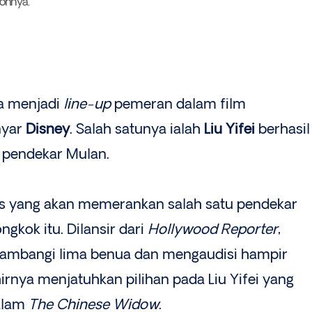
ohnya.
ia menjadi
line-up
pemeran dalam film
nyar
Disney
. Salah satunya ialah
Liu Yifei
berhasil
 pendekar Mulan.
is yang akan memerankan salah satu pendekar
ngkok itu. Dilansir dari
Hollywood Reporter
,
yambangi lima benua dan mengaudisi hampir
irnya menjatuhkan pilihan pada Liu Yifei yang
alam
The Chinese Widow
.