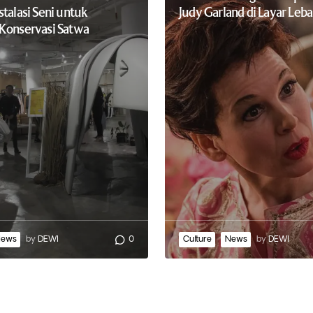
talasi Seni untuk
Judy Garland di Layar Leba
Konservasi Satwa
News
by
DEWI
0
Culture
News
by
DEWI