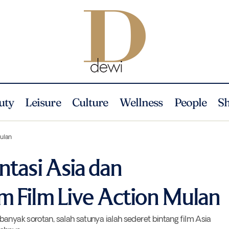
uty
Leisure
Culture
Wellness
People
S
9 Aktor Representasi Asia dan Perempuan dalam Film Live Acti
News
Mulan
ntasi Asia dan
 Film Live Action Mulan
anyak sorotan, salah satunya ialah sederet bintang film Asia