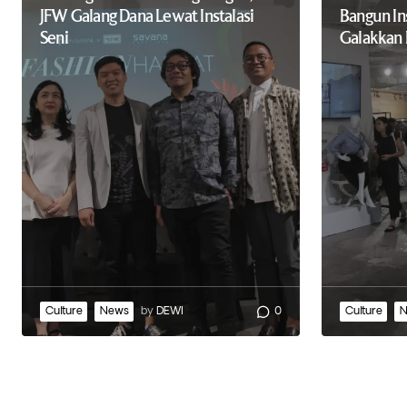
JFW Galang Dana Lewat Instalasi
Bangun Ins
Seni
Galakkan 
Culture
News
by
DEWI
0
Culture