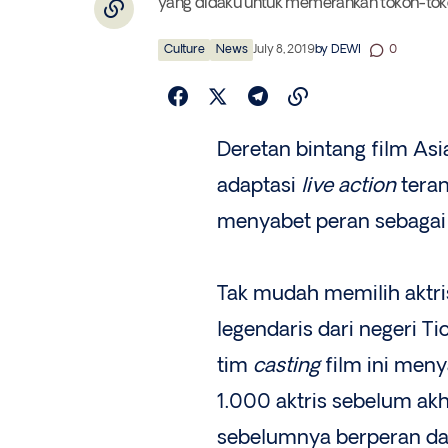
yang didaku untuk memerankan tokoh-tok
Culture
News
July 8, 2019
by
DEWI
0
Deretan bintang film As
adaptasi
live action
tera
menyabet peran sebagai
Tak mudah memilih aktr
legendaris dari negeri Tio
tim
casting
film ini men
1.000 aktris sebelum akh
sebelumnya berperan d