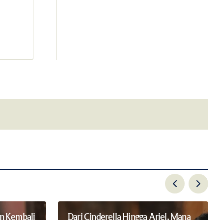
email.
n Kembali
Dari Cinderella Hingga Ariel, Mana