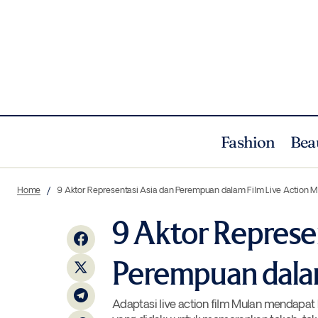
Fashion
Bea
Gucci Luncurkan Koleksi High Jewelry
Culture
Home
9 Aktor Representasi Asia dan Perempuan dalam Film Live Action 
Pertamanya di Paris
9 Aktor Represe
Perempuan dalam
Adaptasi live action film Mulan mendapat b