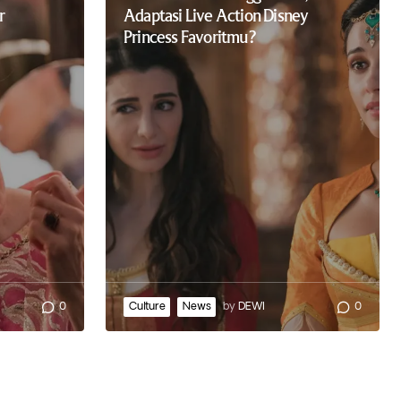
r
Adaptasi Live Action Disney
Princess Favoritmu?
0
Culture
News
by
DEWI
0