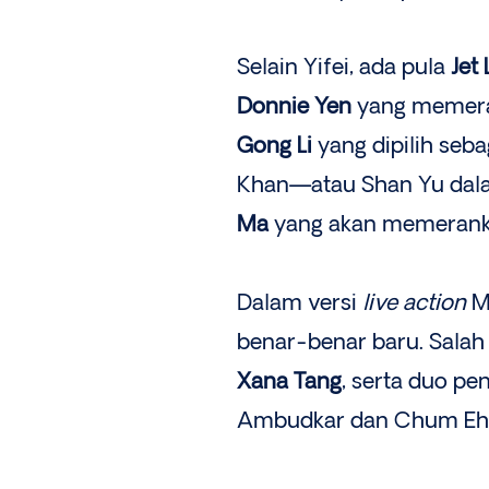
Selain Yifei, ada pula
Jet 
Donnie Yen
yang memera
Gong Li
yang dipilih sebag
Khan—atau Shan Yu dalam
Ma
yang akan memerank
Dalam versi
live action­
M
benar-benar baru. Salah
Xana Tang
, serta duo p
Ambudkar dan Chum Ehe