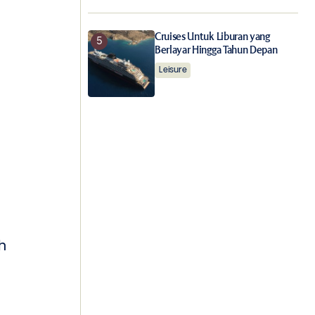
Cruises Untuk Liburan yang
Berlayar Hingga Tahun Depan
Leisure
h