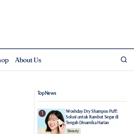
hop
About Us
Penuh Drama, Disney Rilis Trailer
on Mulan
Pertama Live Action Mulan
Top News
Woshday Dry Shampoo Puff:
Solusi untuk Rambut Segar di
Tengah Dinamika Harian
Beauty