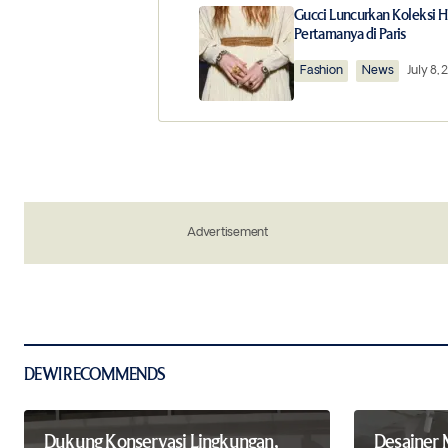
Your email address will not be publ
Gucci Luncurkan Koleksi H
Pertamanya di Paris
Comment
*
Fashion
News
July 8,
Your Name
*
Advertisement
Save my name, email, and website in 
the next time I comment.
Notify me of new posts by email.
Submit Comment
DEWI RECOMMENDS
Dukung Konservasi Lingkungan,
Desainer 