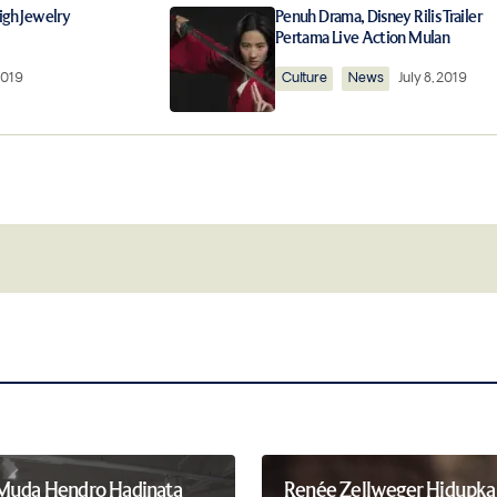
ished.
Required fields are marked
*
igh Jewelry
Penuh Drama, Disney Rilis Trailer
Pertama Live Action Mulan
 2019
Culture
News
July 8, 2019
Your E-mail
*
this browser for
Notify me of follow-up comments by 
Muda Hendro Hadinata
Renée Zellweger Hidupka