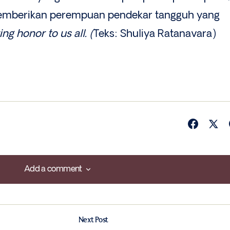
 memberikan perempuan pendekar tangguh yang
ing honor to us all. (
Teks: Shuliya Ratanavara)
Add a comment
Add a comment
Next Post