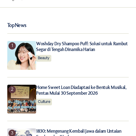
Your Name
*
Top News
Your E-mail
*
Woshday Dry Shampoo Puff: Solusi untuk Rambut
Segar di Tengah Dinamika Harian
Beauty
Save my name, email, and website in this browser for
the next time I comment.
Notify me of follow-up comments by email.
Home Sweet Loan Diadaptasi ke Bentuk Musikal,
Pentas Mulai 30 September 2026
Notify me of new posts by email.
Culture
Submit Comment
1830: Mengenang Kembali Jawa dalam Untaian