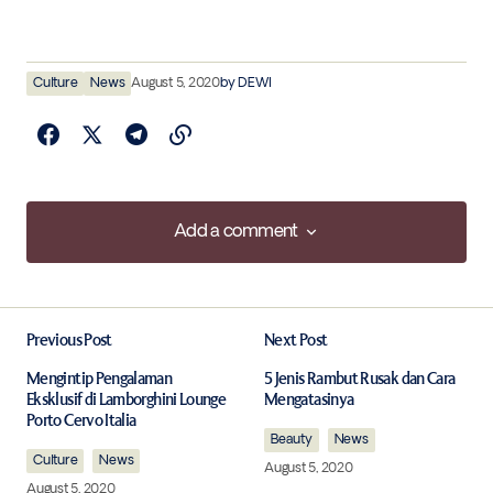
Culture
News
August 5, 2020
by
DEWI
Add a comment
Add a comment
Previous Post
Next Post
Your email address will not be published.
Required fields are marked
*
Mengintip Pengalaman
5 Jenis Rambut Rusak dan Cara
Eksklusif di Lamborghini Lounge
Mengatasinya
Porto Cervo Italia
Comment
*
Beauty
News
Culture
News
August 5, 2020
August 5, 2020