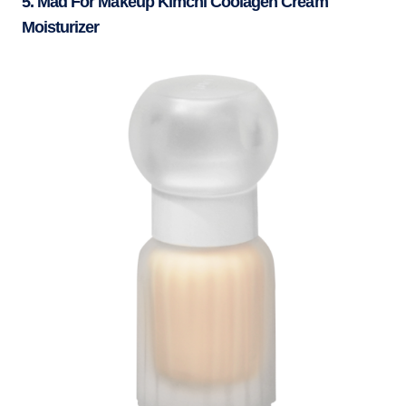
5. Mad For Makeup Kimchi Coolagen Cream
Moisturizer