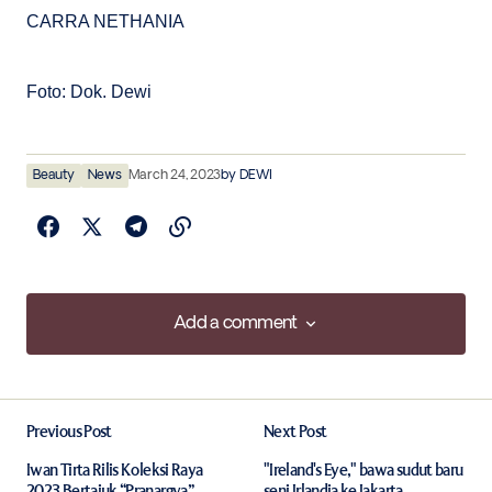
CARRA NETHANIA
Foto: Dok. Dewi
Beauty
News
March 24, 2023
by
DEWI
Add a comment
Add a comment
Previous Post
Next Post
Your email address will not be published.
Required fields are marked
*
Iwan Tirta Rilis Koleksi Raya
"Ireland's Eye," bawa sudut baru
2023 Bertajuk “Pranargya”
seni Irlandia ke Jakarta