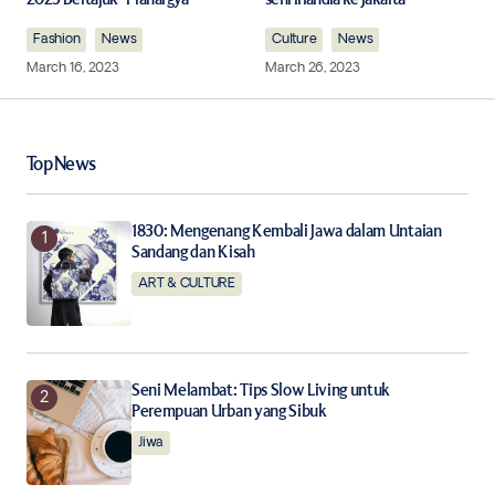
Fashion
Comment
News
*
Culture
News
March 16, 2023
March 26, 2023
Top News
Your Name
*
1830: Mengenang Kembali Jawa dalam Untaian
Your E-mail
*
Sandang dan Kisah
ART & CULTURE
Save my name, email, and website in this browser for
the next time I comment.
Notify me of follow-up comments by email.
Seni Melambat: Tips Slow Living untuk
Perempuan Urban yang Sibuk
Jiwa
Notify me of new posts by email.