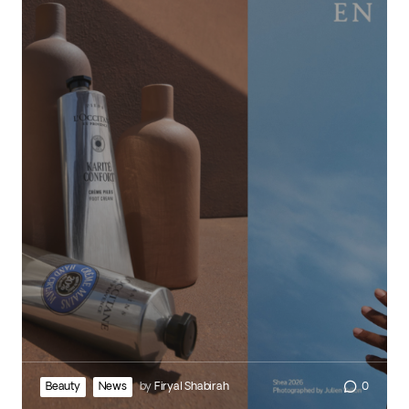
Beauty
News
by
Firyal Shabirah
0