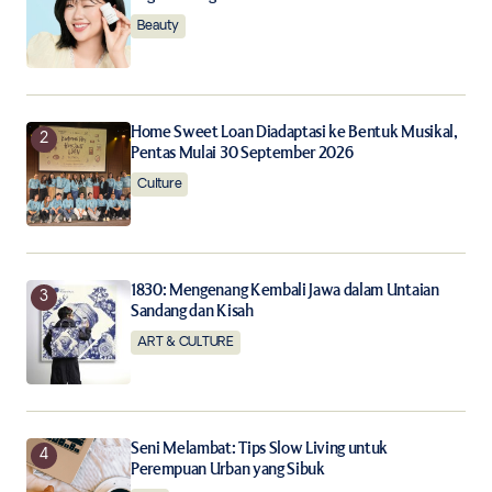
Beauty
Save my name, email, and website in this browser for
the next time I comment.
Notify me of follow-up comments by email.
Home Sweet Loan Diadaptasi ke Bentuk Musikal,
Pentas Mulai 30 September 2026
Notify me of new posts by email.
Culture
Submit Comment
1830: Mengenang Kembali Jawa dalam Untaian
Sandang dan Kisah
ART & CULTURE
Seni Melambat: Tips Slow Living untuk
Perempuan Urban yang Sibuk