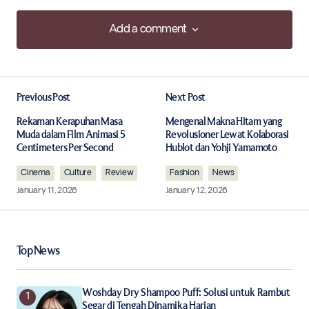
Add a comment
Add a comment
Previous Post
Next Post
Your email address will not be published.
Required fields are marked
*
Rekaman Kerapuhan Masa
Mengenal Makna Hitam yang
Muda dalam Film Animasi 5
Revolusioner Lewat Kolaborasi
Centimeters Per Second
Hublot dan Yohji Yamamoto
Comment
*
Cinema
Culture
Review
Fashion
News
January 11, 2026
January 12, 2026
Your Name
*
Top News
Your E-mail
*
Woshday Dry Shampoo Puff: Solusi untuk Rambut
Segar di Tengah Dinamika Harian