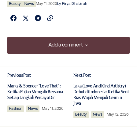
Beauty
News
May 11, 2026
by
Firyal Shabirah
Add a comment
Add a comment
Previous Post
Next Post
Your email address will not be published.
Required fields are marked
*
Marks & Spencer “Love That”:
Laka (Love And Kind Artistry)
Ketika Pujian Mengalir Bersama
Debut di Indonesia: Ketika Seni
Setiap Langkah Percaya Diri
Rias Wajah Menjadi Cermin
Comment
*
Jiwa
Fashion
News
May 11, 2026
Beauty
News
May 12, 2026