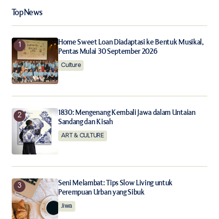
Your Name
*
Top News
Your E-mail
*
Home Sweet Loan Diadaptasi ke Bentuk Musikal,
Pentas Mulai 30 September 2026
Save my name, email, and website in this browser for
Culture
the next time I comment.
Notify me of follow-up comments by email.
1830: Mengenang Kembali Jawa dalam Untaian
Sandang dan Kisah
Notify me of new posts by email.
ART & CULTURE
Submit Comment
Seni Melambat: Tips Slow Living untuk
Perempuan Urban yang Sibuk
Jiwa