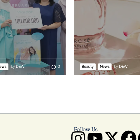
ews
by
DEWI
0
Beauty
News
by
DEWI
Follow Us