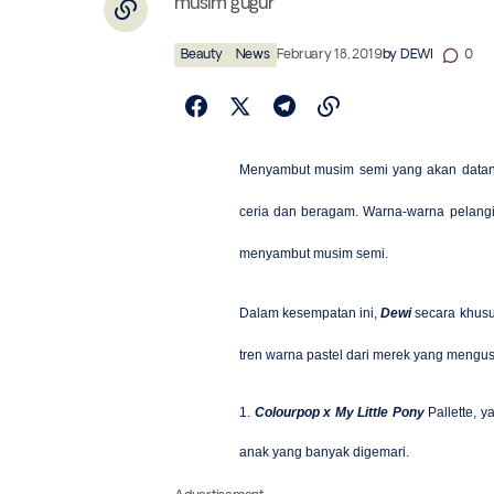
musim gugur
Beauty
News
February 18, 2019
by
DEWI
0
Menyambut musim semi yang akan datan
ceria dan beragam. Warna-warna pelangi 
menyambut musim semi.
Dalam kesempatan ini,
Dewi
secara khus
tren warna pastel dari merek yang mengu
1.
Colourpop x My Little Pony
Pallette, 
anak yang banyak digemari.