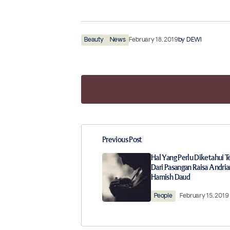
Beauty
News
February 18, 2019
by
DEWI
Previous Post
Your email address will not be publ
Hal Yang Perlu Diketahui T
Dari Pasangan Raisa Andria
Hamish Daud
Comment
*
People
February 15, 2019