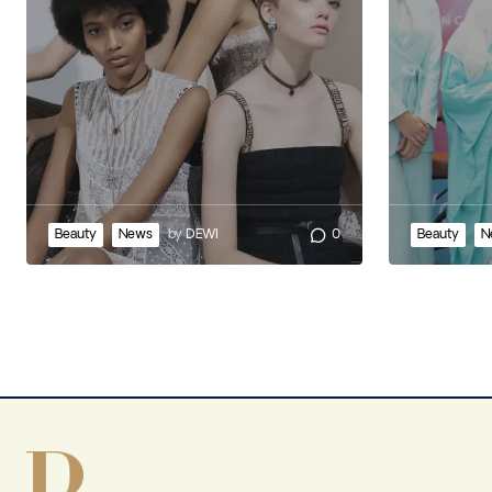
Beauty
News
by
DEWI
0
Beauty
N