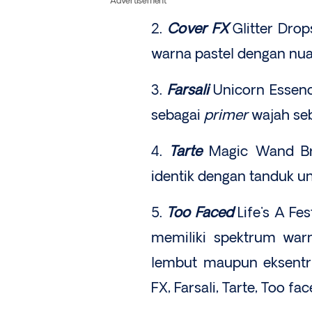
Advertisement
2.
Cover FX
Glitter Drop
warna pastel dengan nu
3.
Farsali
Unicorn Essen
sebagai
primer
wajah seb
4.
Tarte
Magic Wand Bru
identik dengan tanduk un
5.
Too Faced
Life's A Fe
memiliki spektrum war
lembut maupun eksentri
FX, Farsali, Tarte, Too fac