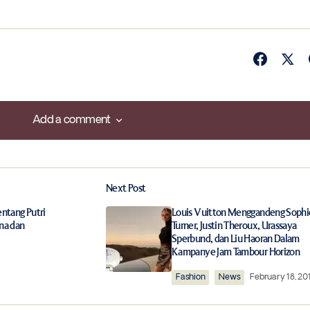
Add a comment
Add a comment
Next Post
ished.
Required fields are marked
*
entang Putri
Louis Vuitton Menggandeng Sophi
na dan
Turner, Justin Theroux, Urassaya
Sperbund, dan Liu Haoran Dalam
Kampanye Jam Tambour Horizon
Fashion
News
February 18, 20