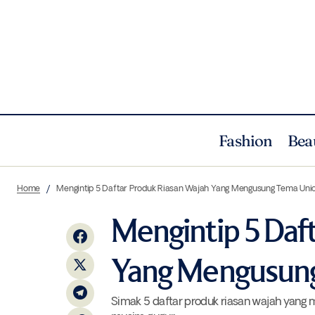
Fashion
Bea
Hal Yang Perlu Diketahui Tentang Putri
Home
Mengintip 5 Daftar Produk Riasan Wajah Yang Mengusung Tema Uni
Dari Pasangan Raisa Andriana dan
Beauty
Hamish Daud
Mengintip 5 Daf
Yang Mengusung
Simak 5 daftar produk riasan wajah yang m