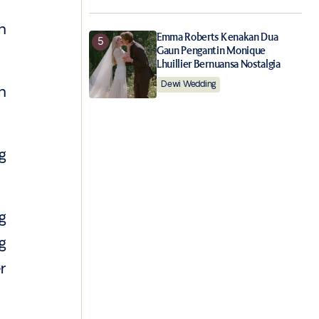
n
Emma Roberts Kenakan Dua
Gaun Pengantin Monique
Lhuillier Bernuansa Nostalgia
Dewi Wedding
n
g
g
g
r