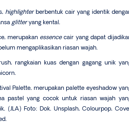
s,
highlighter
berbentuk cair yang identik denga
ansa
glitter
yang kental.
ce, merupakan
essence
cair yang dapat dijadika
elum mengaplikasikan riasan wajah.
sh, rangkaian kuas dengan gagang unik yan
icorn.
stival Palette, merupakan palette eyeshadow yan
na pastel yang cocok untuk riasan wajah yan
k. (JLA) Foto: Dok. Unsplash, Colourpop, Cove
ed.