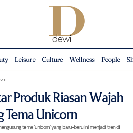
uty
Leisure
Culture
Wellness
People
S
corn
Mengintip 5 Daftar Produk Riasan Wajah Yang Mengusung Tema
News
tar Produk Riasan Wajah
 Tema Unicorn
engusung tema 'unicorn' yang baru-baru ini menjadi tren di