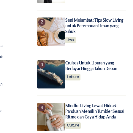
Seni Melambat: Tips Slow Living
untuk Perempuan Urban yang
Sibuk
Jiwa
na
uk
Cruises Untuk Liburan yang
Berlayar Hingga Tahun Depan
Leisure
an
Mindful Living Lewat Hidrasi:
Panduan Memilih Tumbler Sesuai
k-
Ritme dan Gaya Hidup Anda
Culture