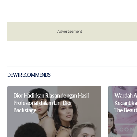
Your Name
*
Save my name, email, and website in 
the next time I comment.
Advertisement
Notify me of new posts by email.
Submit Comment
DEWI RECOMMENDS
Dior Hadirkan Riasan dengan Hasil
Wardah A
Profesional dalam Lini Dior
Kecantika
Backstage
The Beau