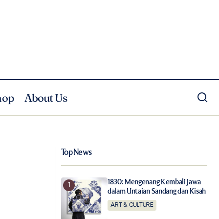
hop
About Us
Louis Vuitton Menggandeng Sophie
Turner, Justin Theroux, Urassaya
 Unicorn
Sperbund, dan Liu Haoran Dalam
Kampanye Jam Tambour Horizon
Top News
1830: Mengenang Kembali Jawa
dalam Untaian Sandang dan Kisah
ART & CULTURE