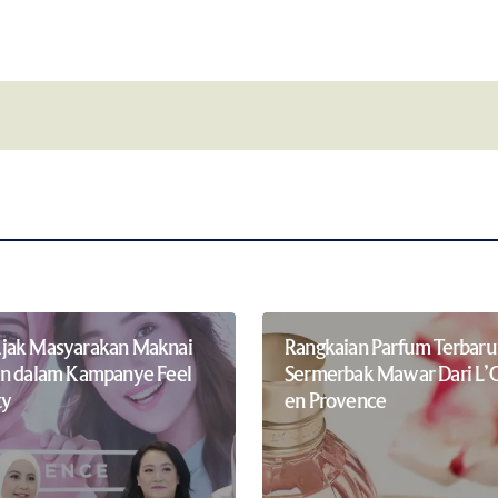
Your E-mail
*
this browser for
Notify me of follow-up comments by 
jak Masyarakan Maknai
Rangkaian Parfum Terbar
n dalam Kampanye Feel
Sermerbak Mawar Dari L’
ty
en Provence