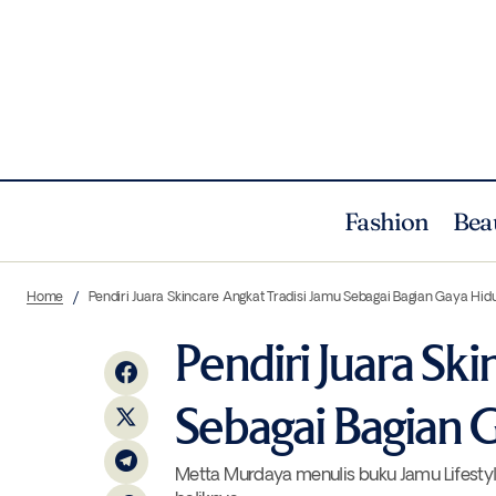
Fashion
Bea
Jenis Investasi Paling Populer di Kalangan
Beaut
Home
Pendiri Juara Skincare Angkat Tradisi Jamu Sebagai Bagian Gaya Hid
Para Ibu Menurut Survey Terbaru
Pendiri Juara Sk
Sebagai Bagian 
Metta Murdaya menulis buku Jamu Lifestyle 