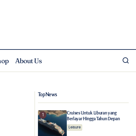
hop
About Us
Manfaat dan Cara Kerja Ultherapy,
a Hidup
Perawatan Anti-Aging Efektif Tanpa
Bedah
Top News
Cruises Untuk Liburan yang
Berlayar Hingga Tahun Depan
Leisure