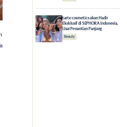
tarte cosmetics akan Hadir
Eksklusif di SEPHORA Indonesia,
Usai Penantian Panjang
h
Beauty
la