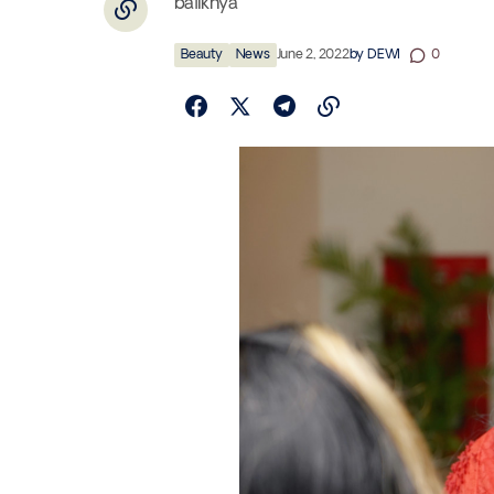
baliknya
Beauty
News
June 2, 2022
by
DEWI
0