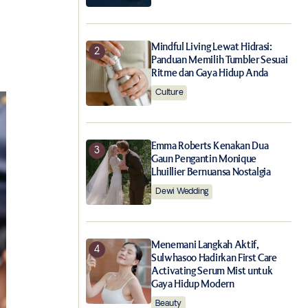
Mindful Living Lewat Hidrasi:
Panduan Memilih Tumbler Sesuai
Ritme dan Gaya Hidup Anda
Culture
Emma Roberts Kenakan Dua
Gaun Pengantin Monique
Lhuillier Bernuansa Nostalgia
Dewi Wedding
Menemani Langkah Aktif,
Sulwhasoo Hadirkan First Care
Activating Serum Mist untuk
Gaya Hidup Modern
Beauty