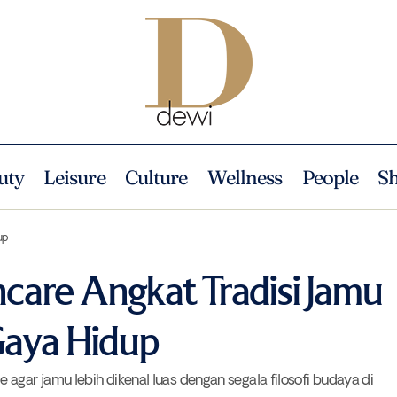
uty
Leisure
Culture
Wellness
People
S
Pendiri Juara Skincare Angkat Tradisi Jamu Sebagai Bagian Gay
y
News
up
incare Angkat Tradisi Jamu
Gaya Hidup
agar jamu lebih dikenal luas dengan segala filosofi budaya di