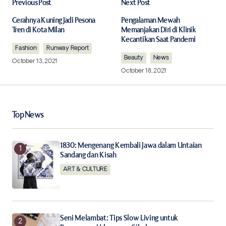
Previous Post
Next Post
Your email address will not be published.
Required fields are marked
*
Cerahnya Kuning Jadi Pesona
Pengalaman Mewah
Tren di Kota Milan
Memanjakan Diri di Klinik
Kecantikan Saat Pandemi
Fashion
Comment
Runway Report
*
Beauty
News
October 13, 2021
October 18, 2021
Your Name
*
Top News
Your E-mail
*
1830: Mengenang Kembali Jawa dalam Untaian
Sandang dan Kisah
ART & CULTURE
Save my name, email, and website in this browser for
the next time I comment.
Notify me of follow-up comments by email.
Seni Melambat: Tips Slow Living untuk