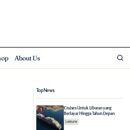
hop
About Us
Lintas Batas Pop dan Opera di Luciano
urya
Pavarotti Foundation and Anggun in
Concert
Top News
Cruises Untuk Liburan yang
Berlayar Hingga Tahun Depan
Leisure