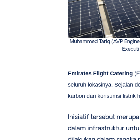
Muhammed Tariq (AVP Enginee
Executi
Emirates Flight Catering
(E
seluruh lokasinya. Sejalan 
karbon dari konsumsi listri
Inisiatif tersebut merup
dalam infrastruktur untu
dilakukan dalam rangk