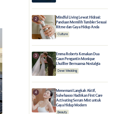
Mindful Living Lewat Hidrasi:
Panduan Memilih Tumbler Sesuai
Ritme dan Gaya Hidup Anda
Culture
Emma Roberts Kenakan Dua
Gaun Pengantin Monique
Lhuillier Bernuansa Nostalgia
Dewi Wedding
Menemani Langkah Aktif,
Sulwhasoo Hadirkan First Care
Activating Serum Mist untuk
Gaya Hidup Modern
Beauty