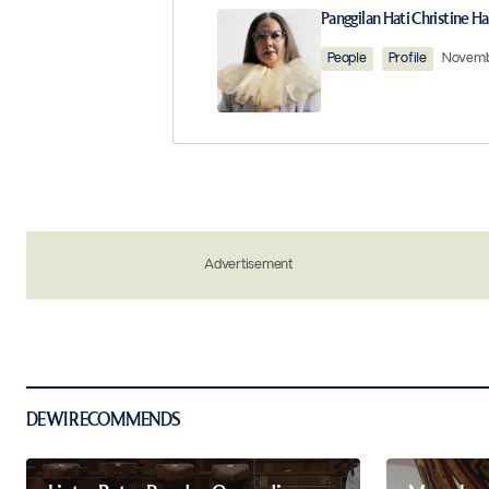
Your email address will not be publ
Panggilan Hati Christine H
People
Profile
Novembe
Comment
*
Your Name
*
Save my name, email, and website in 
Advertisement
the next time I comment.
Notify me of new posts by email.
Submit Comment
DEWI RECOMMENDS