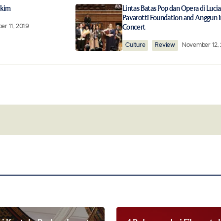
ished.
Required fields are marked
*
akim
Lintas Batas Pop dan Opera di Luci
Pavarotti Foundation and Anggun i
r 11, 2019
Concert
Culture
Review
November 12,
Your E-mail
*
this browser for
Notify me of follow-up comments by 