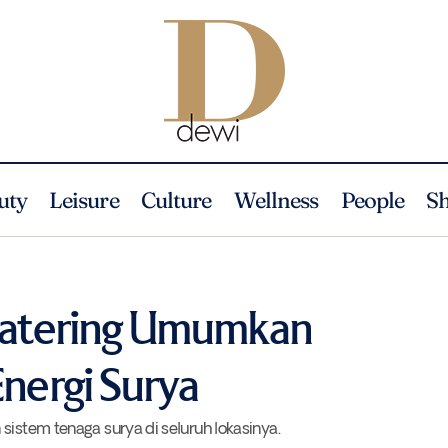
uty
Leisure
Culture
Wellness
People
S
Emirates Flight Catering Umumkan Investasi dalam Energi S
ture
News
 Catering Umumkan
Energi Surya
sistem tenaga surya di seluruh lokasinya.