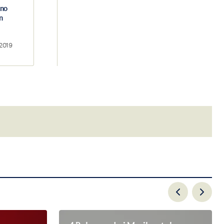
ano
n
 2019
email.