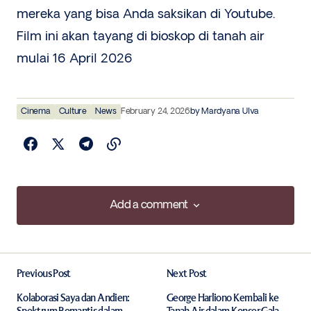
mereka yang bisa Anda saksikan di Youtube.
Film ini akan tayang di bioskop di tanah air
mulai 16 April 2026
Cinema
Culture
News
February 24, 2026
by
Mardyana Ulva
Add a comment
Add a comment
Previous Post
Next Post
Your email address will not be published.
Required fields are marked
*
Kolaborasi Saya dan Andien:
George Harliono Kembali ke