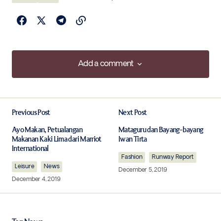
Add a comment
Add a comment
Previous Post
Next Post
Your email address will not be published.
Required fields are marked
*
Ayo Makan, Petualangan
Mataguru dan Bayang-bayang
Makanan Kaki Lima dari Marriot
Iwan Tirta
International
Comment
*
Fashion
Runway Report
Leisure
News
December 5, 2019
December 4, 2019
Your Name
*