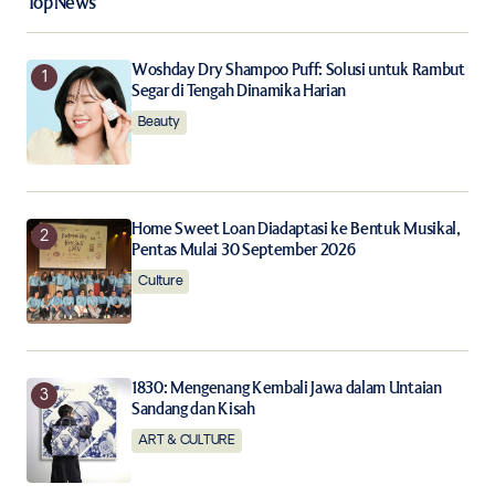
Top News
Your E-mail
*
Woshday Dry Shampoo Puff: Solusi untuk Rambut
Segar di Tengah Dinamika Harian
Beauty
Save my name, email, and website in this browser for
the next time I comment.
Notify me of follow-up comments by email.
Home Sweet Loan Diadaptasi ke Bentuk Musikal,
Pentas Mulai 30 September 2026
Notify me of new posts by email.
Culture
Submit Comment
1830: Mengenang Kembali Jawa dalam Untaian
Sandang dan Kisah
ART & CULTURE