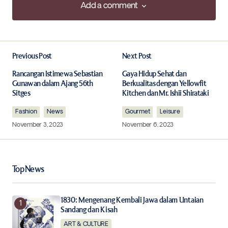
Add a comment
Add a comment
Previous Post
Next Post
Your email address will not be published.
Required fields are marked
*
Rancangan Istimewa Sebastian
Gaya Hidup Sehat dan
Gunawan dalam Ajang 56th
Berkualitas dengan Yellowfit
Sitges
Kitchen dan Mr. Ishii Shirataki
Comment
*
Fashion
News
Gourmet
Leisure
November 3, 2023
November 6, 2023
Your Name
*
Top News
Your E-mail
*
1830: Mengenang Kembali Jawa dalam Untaian
Sandang dan Kisah
ART & CULTURE
Save my name, email, and website in this browser for