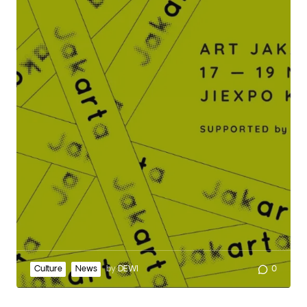
Culture
News
by
DEWI
0