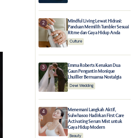
Mindful Living Lewat Hidrasi:
Panduan Memilih Tumbler Sesuai
Ritme dan Gaya Hidup Anda
Culture
Emma Roberts Kenakan Dua
Gaun Pengantin Monique
Lhuillier Bernuansa Nostalgia
Dewi Wedding
Menemani Langkah Aktif,
Sulwhasoo Hadirkan First Care
Activating Serum Mist untuk
Gaya Hidup Modern
Beauty