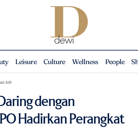
uty
Leisure
Culture
Wellness
People
S
Nyaman Belajar Daring dengan Smartphone, OPPO Hadirkan Pera
News
kat A91
Daring dengan
PO Hadirkan Perangkat