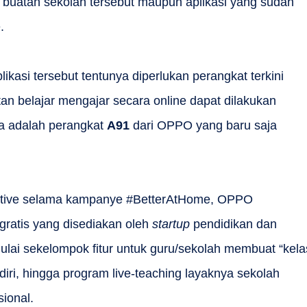
asi buatan sekolah tersebut maupun aplikasi yang sudah
.
ikasi tersebut tentunya diperlukan perangkat terkini
n belajar mengajar secara online dapat dilakukan
ya adalah perangkat
A91
dari OPPO yang baru saja
tive selama kampanye #BetterAtHome, OPPO
gratis yang disediakan oleh
startup
pendidikan dan
mulai sekelompok fitur untuk guru/sekolah membuat “kela
diri, hingga program live-teaching layaknya sekolah
ional.