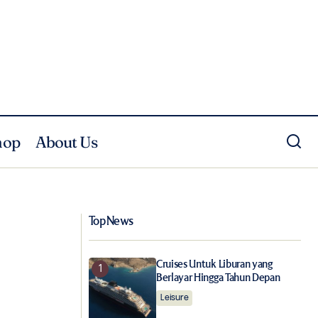
hop
About Us
8 Pilihan Cocktail Dalam Botol Ketika
ngkat A91
#DiRumahAja
Top News
Cruises Untuk Liburan yang
Berlayar Hingga Tahun Depan
Leisure