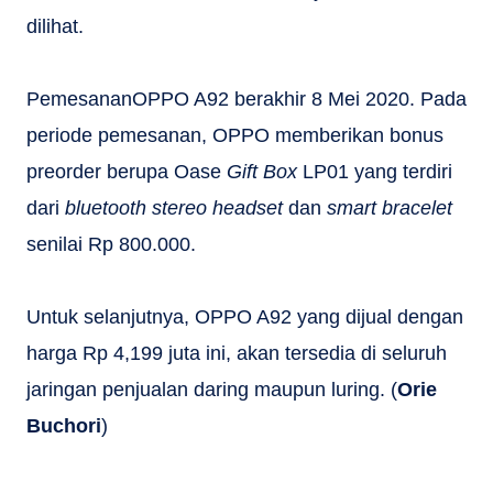
dilihat.
PemesananOPPO A92 berakhir 8 Mei 2020. Pada
periode pemesanan, OPPO memberikan bonus
preorder berupa Oase
Gift Box
LP01 yang terdiri
dari
bluetooth stereo headset
dan
smart bracelet
senilai Rp 800.000.
Untuk selanjutnya, OPPO A92 yang dijual dengan
harga Rp 4,199 juta ini, akan tersedia di seluruh
jaringan penjualan daring maupun luring. (
Orie
Buchori
)