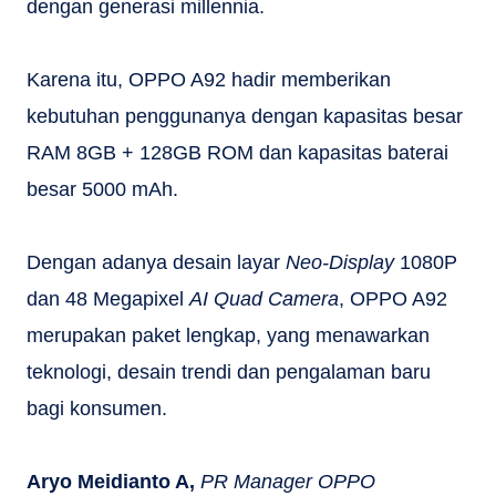
dengan generasi millennia.
Karena itu, OPPO A92 hadir memberikan
kebutuhan penggunanya dengan kapasitas besar
RAM 8GB + 128GB ROM dan kapasitas baterai
besar 5000 mAh.
Dengan adanya desain layar
Neo-Display
1080P
dan 48 Megapixel
AI Quad Camera
, OPPO A92
merupakan paket lengkap, yang menawarkan
teknologi, desain trendi dan pengalaman baru
bagi konsumen.
Aryo Meidianto A,
PR Manager OPPO