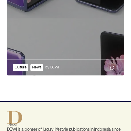
Culture
News
by
DEWI
0
DEWI is a pioneer of luxury lifestyle publications in Indonesia since