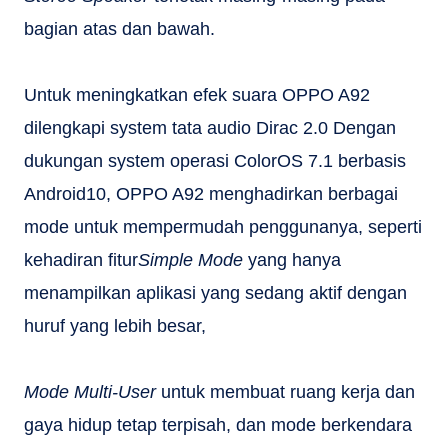
bagian atas dan bawah.
Untuk meningkatkan efek suara OPPO A92
dilengkapi system tata audio Dirac 2.0 Dengan
dukungan system operasi ColorOS 7.1 berbasis
Android10, OPPO A92 menghadirkan berbagai
mode untuk mempermudah penggunanya, seperti
kehadiran fitur
Simple Mode
yang hanya
menampilkan aplikasi yang sedang aktif dengan
huruf yang lebih besar,
Mode Multi-User
untuk membuat ruang kerja dan
gaya hidup tetap terpisah, dan mode berkendara