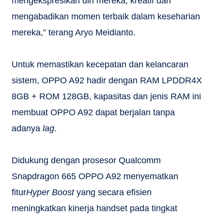
mengekspresikan diri mereka, kreatif dan
mengabadikan momen terbaik dalam keseharian
mereka,” terang Aryo Meidianto.
Untuk memastikan kecepatan dan kelancaran
sistem, OPPO A92 hadir dengan RAM LPDDR4X
8GB + ROM 128GB, kapasitas dan jenis RAM ini
membuat OPPO A92 dapat berjalan tanpa
adanya
lag
.
Didukung dengan prosesor Qualcomm
Snapdragon 665 OPPO A92 menyematkan
fitur
Hyper Boost
yang secara efisien
meningkatkan kinerja handset pada tingkat