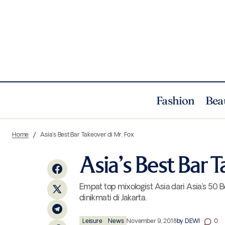
Fashion
Bea
Zen Porcelain Tableware Kembali
Menggandeng Sebastian Gunawan Untuk
Home
Asia’s Best Bar Takeover di Mr. Fox
Koleksi Arcadia
Asia’s Best Bar T
Empat top mixologist Asia dari Asia’s 50
dinikmati di Jakarta.
Leisure
News
November 9, 2018
by
DEWI
0