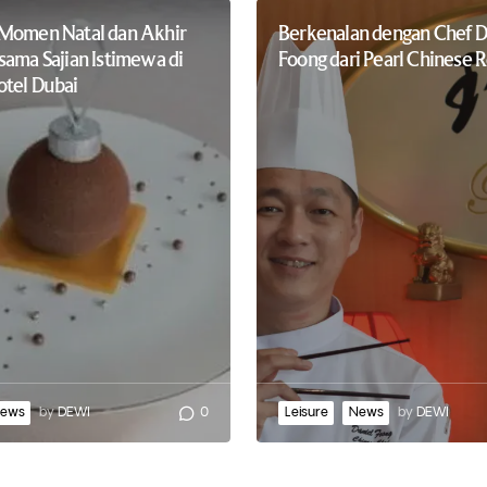
Momen Natal dan Akhir
Berkenalan dengan Chef D
sama Sajian Istimewa di
Foong dari Pearl Chinese 
tel Dubai
ews
by
DEWI
0
Leisure
News
by
DEWI