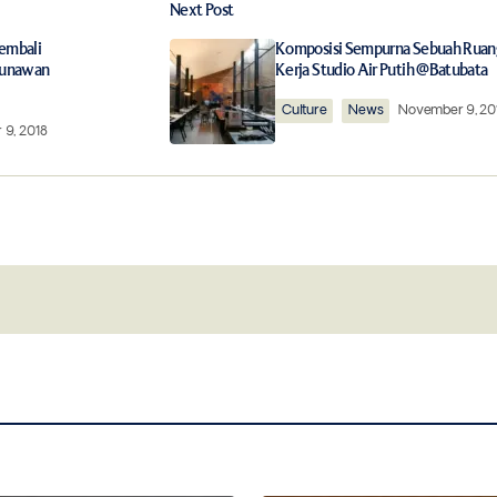
Next Post
ished.
Required fields are marked
*
Kembali
Komposisi Sempurna Sebuah Ruan
Gunawan
Kerja Studio Air Putih @Batubata
Culture
News
November 9, 20
9, 2018
Your E-mail
*
this browser for
Notify me of follow-up comments by 