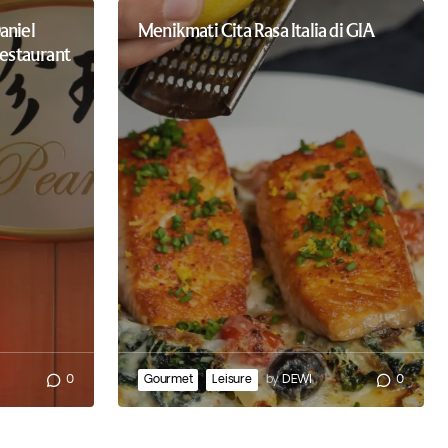
aniel
Menikmati Cita Rasa Italia di GIA
Restaurant
0
Gourmet
Leisure
by
DEWI
0