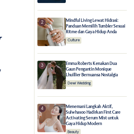
Mindful Living Lewat Hidrasi:
Panduan Memilih Tumbler Sesuai
Ritme dan Gaya Hidup Anda
r
Culture
Emma Roberts Kenakan Dua
Gaun Pengantin Monique
w
Lhuillier Bernuansa Nostalgia
Dewi Wedding
Menemani Langkah Aktif,
Sulwhasoo Hadirkan First Care
Activating Serum Mist untuk
Gaya Hidup Modern
Beauty