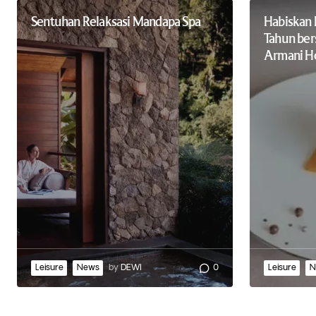
Sentuhan Relaksasi Mandapa Spa
Habiskan 
Tahun ber
Armani Ho
Leisure
News
by
DEWI
0
Leisure
N