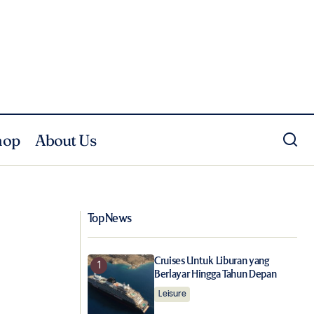
hop
About Us
Komposisi Sempurna Sebuah Ruang
Kerja Studio Air Putih @Batubata
Top News
Cruises Untuk Liburan yang
Berlayar Hingga Tahun Depan
Leisure