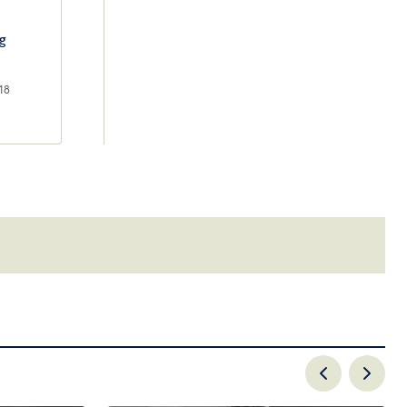
g
18
email.