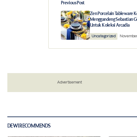
Previous Post
Your email address will not be publ
Zen Porcelain Tableware 
Menggandeng Sebastian 
Untuk Koleksi Arcadia
Comment
*
Uncategorized
November 
Your Name
*
Save my name, email, and website in 
Advertisement
the next time I comment.
Notify me of new posts by email.
Submit Comment
DEWI RECOMMENDS