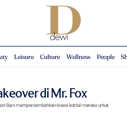
uty
Leisure
Culture
Wellness
People
S
Asia’s Best Bar Takeover di Mr. Fox
Leisure
News
akeover di Mr. Fox
 Best Bars mempersembahkan kreasi koktail mereka untuk