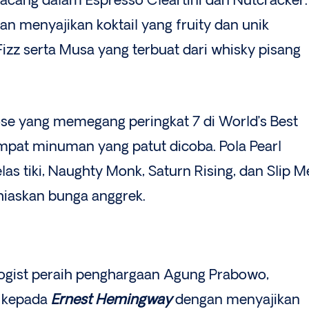
kacang dalam Espresso Cleartini dan Nutcracker.
tan menyajikan koktail yang fruity dan unik
izz serta Musa yang terbuat dari whisky pisang
Bose yang memegang peringkat 7 di World’s Best
mpat minuman yang patut dicoba. Pola Pearl
elas tiki, Naughty Monk, Saturn Rising, dan Slip M
hiaskan bunga anggrek.
logist peraih penghargaan Agung Prabowo,
 kepada
Ernest Hemingway
dengan menyajikan