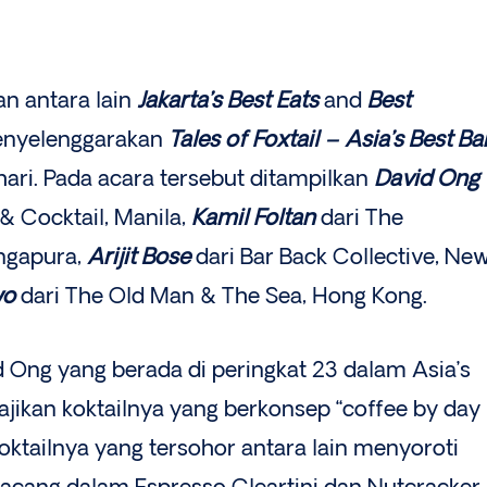
n antara lain
Jakarta’s Best Eats
and
Best
nyelenggarakan
Tales of Foxtail – Asia’s Best Ba
ari. Pada acara tersebut ditampilkan
David Ong
& Cocktail, Manila,
Kamil Foltan
dari The
ingapura,
Arijit Bose
dari Bar Back Collective, Ne
wo
dari The Old Man & The Sea, Hong Kong.
 Ong yang berada di peringkat 23 dalam Asia’s
jikan koktailnya yang berkonsep “coffee by day
Koktailnya yang tersohor antara lain menyoroti