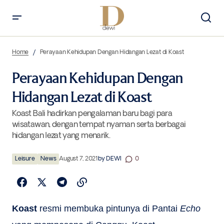
Perayaan Kehidupan Dengan Hidangan Lezat di Koast
Home
Perayaan Kehidupan Dengan Hidangan Lezat di Koast
Perayaan Kehidupan Dengan
Hidangan Lezat di Koast
Koast Bali hadirkan pengalaman baru bagi para
wisatawan, dengan tempat nyaman serta berbagai
hidangan lezat yang menarik.
Leisure
News
August 7, 2021
by
DEWI
0
Koast
resmi membuka pintunya di Pantai
Echo