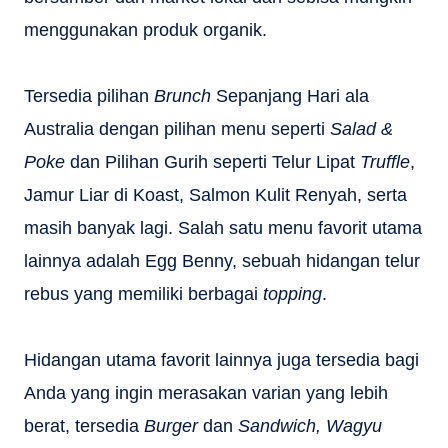
menggunakan produk organik.
Tersedia pilihan
Brunch
Sepanjang Hari ala
Australia dengan pilihan menu seperti
Salad &
Poke
dan Pilihan Gurih seperti Telur Lipat
Truffle
,
Jamur Liar di Koast, Salmon Kulit Renyah, serta
masih banyak lagi. Salah satu menu favorit utama
lainnya adalah Egg Benny, sebuah hidangan telur
rebus yang memiliki berbagai
topping
.
Hidangan utama favorit lainnya juga tersedia bagi
Anda yang ingin merasakan varian yang lebih
berat, tersedia
Burger
dan
Sandwich, Wagyu