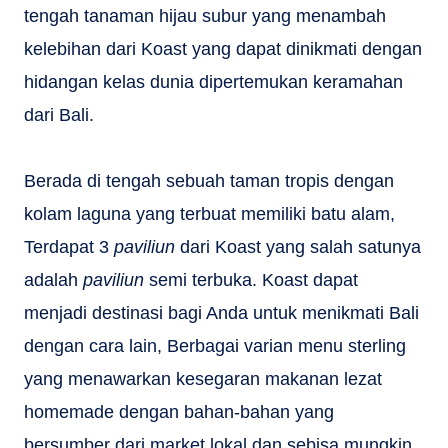
tengah tanaman hijau subur yang menambah
kelebihan dari Koast yang dapat dinikmati dengan
hidangan kelas dunia dipertemukan keramahan
dari Bali.
Berada di tengah sebuah taman tropis dengan
kolam laguna yang terbuat memiliki batu alam,
Terdapat 3
paviliun
dari Koast yang salah satunya
adalah
paviliun
semi terbuka. Koast dapat
menjadi destinasi bagi Anda untuk menikmati Bali
dengan cara lain, Berbagai varian menu sterling
yang menawarkan kesegaran makanan lezat
homemade dengan bahan-bahan yang
bersumber dari market lokal dan sebisa mungkin