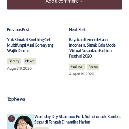
Add a comment
Add a comment
Previous Post
Next Post
Your email address will not be published.
Required fields are marked
*
Yuk Simak 4 Soothing Gel
Rayakan Kemerdekaan
Multifungsi Asal Korea yang
Indonesia, Simak Gala Mode
Wajib Dicoba
Virtual Nusantara Fashion
Comment
*
Festival 2020
Beauty
News
Fashion
News
August 18, 2020
August 19, 2020
Your Name
*
Top News
Your E-mail
*
Woshday Dry Shampoo Puff: Solusi untuk Rambut
Segar di Tengah Dinamika Harian
Save my name, email, and website in this browser for