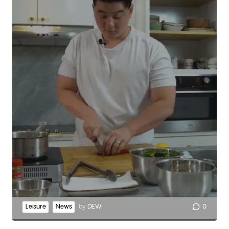
Leisure
News
by
DEWI
0