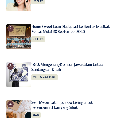
the next time I comment.
Beauty
Notify me of follow-up comments by email.
Home Sweet Loan Diadaptasi ke Bentuk Musikal,
Notify me of new posts by email.
Pentas Mulai 30 September 2026
Culture
Submit Comment
1830: Mengenang Kembali Jawa dalam Untaian
Sandang dan Kisah
ART & CULTURE
Seni Melambat: Tips Slow Living untuk
Perempuan Urban yang Sibuk
Jiwa