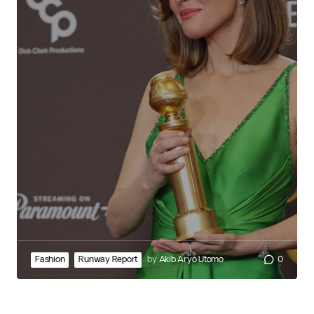
Fashion
Runway Report
by
Akib Aryo Utomo
0