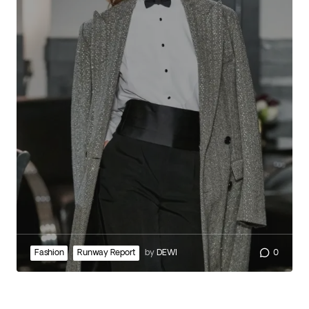
Fashion
Runway Report
by
DEWI
0