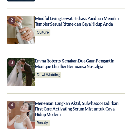
the next time I comment.
Notify me of follow-up comments by email.
Mindful Living Lewat Hidrasi: Panduan Memilih
Tumbler Sesuai Ritme dan Gaya Hidup Anda
Culture
Notify me of new posts by email.
Submit Comment
Emma Roberts Kenakan Dua Gaun Pengantin
Monique Lhuillier Bernuansa Nostalgia
Dewi Wedding
Menemani Langkah Aktif, Sulwhasoo Hadirkan
First Care Activating Serum Mist untuk Gaya
Hidup Modern
Beauty