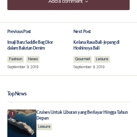
Add a comment
Add a comment
Previous Post
Next Post
Your email address will not be published.
Required fields are marked
*
Imaji Baru Saddle Bag Dior
Kelana Rasa Bali-Jepang di
dalam Balutan Denim
Hoshinoya Bali
Fashion
Comment
News
*
Gourmet
Leisure
September 9, 2019
September 9, 2019
Top News
Your Name
*
Cruises Untuk Liburan yang Berlayar Hingga Tahun
Your E-mail
*
Depan
Leisure
Save my name, email, and website in this browser for