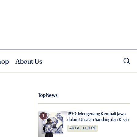
hop
About Us
Abode Style Hadirkan 6 Label Furnitur
ASSHIRO&Co.2023
Asal Italia dengan Teknologi dan Inovasi
Teranyar
Top News
1830: Mengenang Kembali Jawa
dalam Untaian Sandang dan Kisah
ART & CULTURE