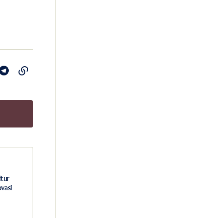
itur
ovasi