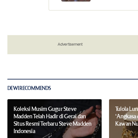
Your Name
*
Save my name, email, and website in 
Advertisement
the next time I comment.
Notify me of new posts by email.
Submit Comment
DEWI RECOMMENDS
Koleksi Musim Gugur Steve
Tulola Lu
Madden Telah Hadir di Gerai dan
‘Angkasa 
Situs Resmi Terbaru Steve Madden
Kawan Nu
Indonesia