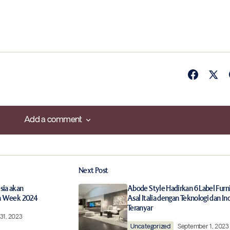
Add a comment
Add a comment
Next Post
ished.
Required fields are marked
*
sia akan
Abode Style Hadirkan 6 Label Furn
on Week 2024
Asal Italia dengan Teknologi dan In
Teranyar
31, 2023
Uncategorized
September 1, 2023