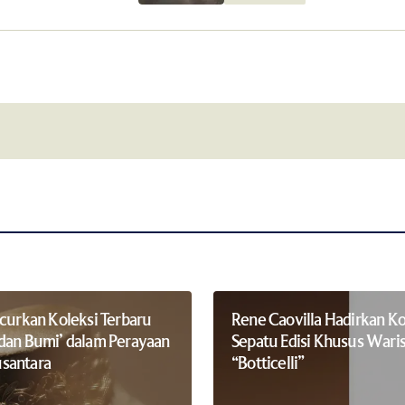
Your E-mail
*
this browser for
Notify me of follow-up comments by 
ncurkan Koleksi Terbaru
Rene Caovilla Hadirkan Ko
dan Bumi’ dalam Perayaan
Sepatu Edisi Khusus Waris
santara
“Botticelli”