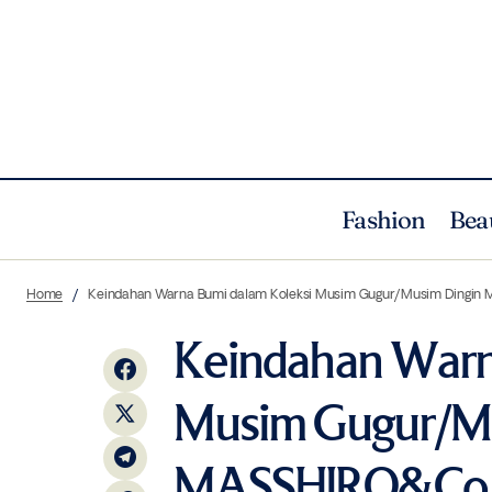
Fashion
Bea
Tujuh Jenama Mode Indonesia akan
K
Fashion
News
Home
Keindahan Warna Bumi dalam Koleksi Musim Gugur/Musim Dingi
Tampil di New York Fashion Week 2024
Keindahan Warn
Musim Gugur/Mu
MASSHIRO&Co.