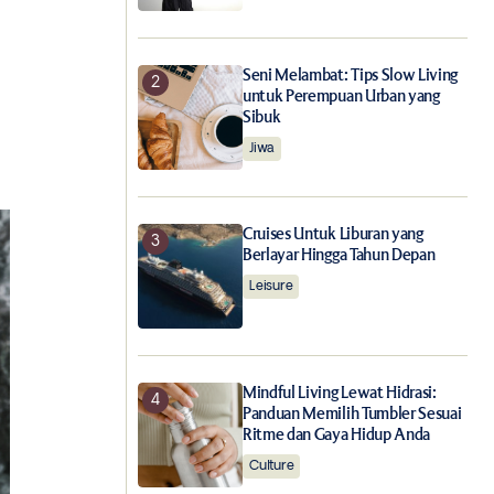
Seni Melambat: Tips Slow Living
untuk Perempuan Urban yang
Sibuk
Jiwa
Cruises Untuk Liburan yang
Berlayar Hingga Tahun Depan
Leisure
Mindful Living Lewat Hidrasi:
Panduan Memilih Tumbler Sesuai
Ritme dan Gaya Hidup Anda
Culture