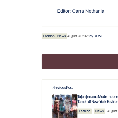
Editor: Carra Nethania
Fashion
News
August 31, 2023
by
DEWI
Previous Post
Your email address will not be publ
Tujuh Jenama Mode Indone
Tampil di New York Fashi
Comment
*
Fashion
News
August 