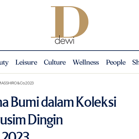
uty
Leisure
Culture
Wellness
People
S
eindahan Warna Bumi dalam Koleksi Musim Gugur/Musim Dingin M
n MASSHIRO&Co.2023
a Bumi dalam Koleksi
sim Dingin
2023