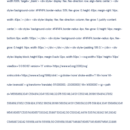
width:100%;" target="_blank"> <div style=" display: flex; flex-direction: row; align-items: center;"> <div
style="background-color: #F4F4F4; border-radius: 50%; flex-grow: 0; height: 40px; margin-right: 14px;
width: 40px;"></div> <div style="display: flex; flex-direction: column; flex-grow: 1; justify-content:
center;"> <div style=" background-color: #F4F4F4; border-radius: 4px; flex-grow: 0; height: 14px; margin-
bottom: 6px; width: 100px;"></div> <div style=" background-color: #F4F4F4; border-radius: 4px; flex-
grow: 0; height: 14px; width: 60px;"></div></div></div><div style="padding: 19% 0;"></div> <div
style="display:block; height:50px; margin:0 auto 12px; width:50px;"><svg width="50px" height="50px"
viewBox="0 0 60 60" version="1.1" xmlns="https://www.w3.org/2000/svg"
xmlns:xlink="https://www.w3.org/1999/xlink"><g stroke="none" stroke-width="1" fill="none" fill-
rule="evenodd"><g transform="translate(-511.000000, -20.000000)" fill="#000000"><g><path
d="M556.869,30.41 C554.814,30.41 553.148,32.076 553.148,34.131 C553.148,36.186 554.814,37.852
556.869,37.852 C558.924,37.852 560.59,36.186 560.59,34.131 C560.59,32.076 558.924,30.41 556.869,30.41
M541,60.657 C535.114,60.657 530.342,55.887 530.342,50 C530.342,44.114 535.114,39.342 541,39.342
C546.887,39.342 551.658,44.114 551.658,50 C551.658,55.887 546.887,60.657 541,60.657 M541,33.886