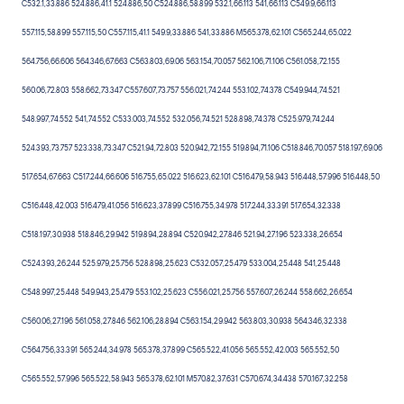
C532.1,33.886 524.886,41.1 524.886,50 C524.886,58.899 532.1,66.113 541,66.113 C549.9,66.113
557.115,58.899 557.115,50 C557.115,41.1 549.9,33.886 541,33.886 M565.378,62.101 C565.244,65.022
564.756,66.606 564.346,67.663 C563.803,69.06 563.154,70.057 562.106,71.106 C561.058,72.155
560.06,72.803 558.662,73.347 C557.607,73.757 556.021,74.244 553.102,74.378 C549.944,74.521
548.997,74.552 541,74.552 C533.003,74.552 532.056,74.521 528.898,74.378 C525.979,74.244
524.393,73.757 523.338,73.347 C521.94,72.803 520.942,72.155 519.894,71.106 C518.846,70.057 518.197,69.06
517.654,67.663 C517.244,66.606 516.755,65.022 516.623,62.101 C516.479,58.943 516.448,57.996 516.448,50
C516.448,42.003 516.479,41.056 516.623,37.899 C516.755,34.978 517.244,33.391 517.654,32.338
C518.197,30.938 518.846,29.942 519.894,28.894 C520.942,27.846 521.94,27.196 523.338,26.654
C524.393,26.244 525.979,25.756 528.898,25.623 C532.057,25.479 533.004,25.448 541,25.448
C548.997,25.448 549.943,25.479 553.102,25.623 C556.021,25.756 557.607,26.244 558.662,26.654
C560.06,27.196 561.058,27.846 562.106,28.894 C563.154,29.942 563.803,30.938 564.346,32.338
C564.756,33.391 565.244,34.978 565.378,37.899 C565.522,41.056 565.552,42.003 565.552,50
C565.552,57.996 565.522,58.943 565.378,62.101 M570.82,37.631 C570.674,34.438 570.167,32.258