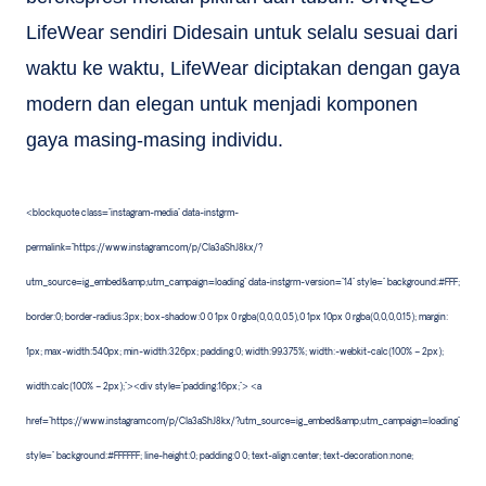
LifeWear sendiri Didesain untuk selalu sesuai dari
waktu ke waktu, LifeWear diciptakan dengan gaya
modern dan elegan untuk menjadi komponen
gaya masing-masing individu.
<blockquote class="instagram-media" data-instgrm-
permalink="https://www.instagram.com/p/Cla3aShJ8kx/?
utm_source=ig_embed&amp;utm_campaign=loading" data-instgrm-version="14" style=" background:#FFF;
border:0; border-radius:3px; box-shadow:0 0 1px 0 rgba(0,0,0,0.5),0 1px 10px 0 rgba(0,0,0,0.15); margin:
1px; max-width:540px; min-width:326px; padding:0; width:99.375%; width:-webkit-calc(100% – 2px);
width:calc(100% – 2px);"><div style="padding:16px;"> <a
href="https://www.instagram.com/p/Cla3aShJ8kx/?utm_source=ig_embed&amp;utm_campaign=loading"
style=" background:#FFFFFF; line-height:0; padding:0 0; text-align:center; text-decoration:none;