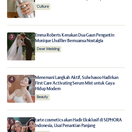
Notify me of new posts by email.
Culture
Submit Comment
Emma Roberts Kenakan Dua Gaun Pengantin
Monique Lhuillier Bernuansa Nostalgia
Dewi Wedding
Menemani Langkah Aktif, Sulwhasoo Hadirkan
First Care Activating Serum Mist untuk Gaya
Hidup Modern
Beauty
tarte cosmetics akan Hadir Eksklusif di SEPHORA
Indonesia, Usai Penantian Panjang