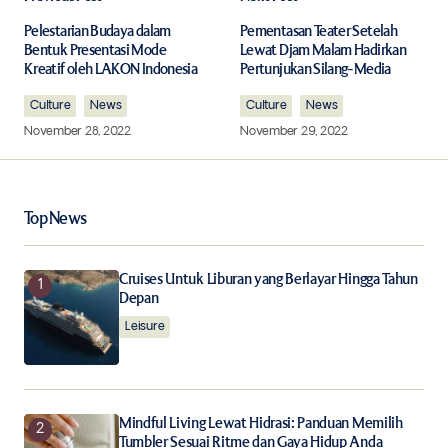
Your email address will not be published.
Required fields are marked
*
Pelestarian Budaya dalam
Pementasan Teater Setelah
Bentuk Presentasi Mode
Lewat Djam Malam Hadirkan
Kreatif oleh LAKON Indonesia
Pertunjukan Silang-Media
Comment
*
Culture
News
Culture
News
November 28, 2022
November 29, 2022
Your Name
*
Top News
Your E-mail
*
Cruises Untuk Liburan yang Berlayar Hingga Tahun
Depan
Leisure
Save my name, email, and website in this browser for
the next time I comment.
Notify me of follow-up comments by email.
Mindful Living Lewat Hidrasi: Panduan Memilih
Tumbler Sesuai Ritme dan Gaya Hidup Anda