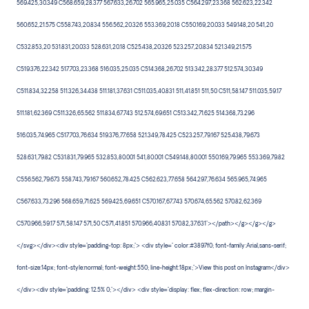
569.425,30.349 C568.659,28.377 567.633,26.702 565.965,25.035 C564.297,23.368 562.623,22.342
560.652,21.575 C558.743,20.834 556.562,20.326 553.369,20.18 C550.169,20.033 549.148,20 541,20
C532.853,20 531.831,20.033 528.631,20.18 C525.438,20.326 523.257,20.834 521.349,21.575
C519.376,22.342 517.703,23.368 516.035,25.035 C514.368,26.702 513.342,28.377 512.574,30.349
C511.834,32.258 511.326,34.438 511.181,37.631 C511.035,40.831 511,41.851 511,50 C511,58.147 511.035,59.17
511.181,62.369 C511.326,65.562 511.834,67.743 512.574,69.651 C513.342,71.625 514.368,73.296
516.035,74.965 C517.703,76.634 519.376,77.658 521.349,78.425 C523.257,79.167 525.438,79.673
528.631,79.82 C531.831,79.965 532.853,80.001 541,80.001 C549.148,80.001 550.169,79.965 553.369,79.82
C556.562,79.673 558.743,79.167 560.652,78.425 C562.623,77.658 564.297,76.634 565.965,74.965
C567.633,73.296 568.659,71.625 569.425,69.651 C570.167,67.743 570.674,65.562 570.82,62.369
C570.966,59.17 571,58.147 571,50 C571,41.851 570.966,40.831 570.82,37.631"></path></g></g></g>
</svg></div><div style="padding-top: 8px;"> <div style=" color:#3897f0; font-family:Arial,sans-serif;
font-size:14px; font-style:normal; font-weight:550; line-height:18px;">View this post on Instagram</div>
</div><div style="padding: 12.5% 0;"></div> <div style="display: flex; flex-direction: row; margin-