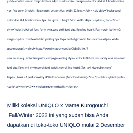
justify-content: center; margin-bottom: 24px;"> <div style=" background-color: #F4F4F4; border-radius:
4px; flex-grow: 0; height: 14px; margin-bottom: 6px; width: 224px;"></div> <div style=" background-
color: #F4F4F4; border-radius: 4px; flex-grow: 0; height: 14px; width: 144px;"></div></div></a><p
style=" color:#c9c8cd; font-family:Arial,sans-serif; font-size:14px; line-height:17px; margin-bottom:0;
margin-top:8px; overflow:hidden; padding:8px 0 7px; text-align:center; text-overflow:ellipsis; white-
space:nowrap;"><a href="https://www.instagram.com/p/Cla3aShJ8kx/?
utm_source=ig_embed&amp;utm_campaign=loading" style=" color:#c9c8cd; font-family:Arial,sans-serif;
font-size:14px; font-style:normal; font-weight:normal; line-height:17px; text-decoration:none;"
target="_blank">A post shared by UNIQLO Indonesia (@uniqloindonesia)</a></p></div></blockquote>
<script async src="//www.instagram.com/embed.js"></script>
Miliki koleksi UNIQLO x Mame Kurogouchi
Fall/Winter 2022 ini yang sudah bisa Anda
dapatkan di toko-toko UNIQLO mulai 2 Desember