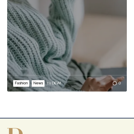
Fashion
News
by
DEWI
0