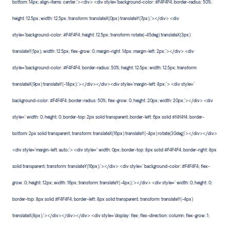
bottom: 14px; align-items: center;"><div> <div style="background-color: #F4F4F4; border-radius: 50%;
height: 12.5px; width: 12.5px; transform: translateX(0px) translateY(7px);"></div> <div
style="background-color: #F4F4F4; height: 12.5px; transform: rotate(-45deg) translateX(3px)
translateY(1px); width: 12.5px; flex-grow: 0; margin-right: 14px; margin-left: 2px;"></div> <div
style="background-color: #F4F4F4; border-radius: 50%; height: 12.5px; width: 12.5px; transform:
translateX(9px) translateY(-18px);"></div></div><div style="margin-left: 8px;"> <div style="
background-color: #F4F4F4; border-radius: 50%; flex-grow: 0; height: 20px; width: 20px;"></div> <div
style=" width: 0; height: 0; border-top: 2px solid transparent; border-left: 6px solid #f4f4f4; border-
bottom: 2px solid transparent; transform: translateX(16px) translateY(-4px) rotate(30deg)"></div></div>
<div style="margin-left: auto;"> <div style=" width: 0px; border-top: 8px solid #F4F4F4; border-right: 8px
solid transparent; transform: translateY(16px);"></div> <div style=" background-color: #F4F4F4; flex-
grow: 0; height: 12px; width: 16px; transform: translateY(-4px);"></div> <div style=" width: 0; height: 0;
border-top: 8px solid #F4F4F4; border-left: 8px solid transparent; transform: translateY(-4px)
translateX(8px);"></div></div></div> <div style="display: flex; flex-direction: column; flex-grow: 1;