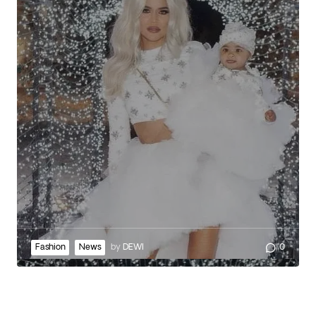
Fashion
News
by
DEWI
0