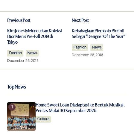
Previous Post
Next Post
Your email address will not be published.
Required fields are marked
*
Kim Jones Meluncurkan Koleksi
Kebahagiaan Pierpaolo Piccioli
Dior Men’s Pre-Fall 2019 di
Sebagai “Designer Of The Year”
Tokyo
Comment
*
Fashion
News
Fashion
News
December 28, 2018
December 28, 2018
Your Name
*
Top News
Your E-mail
*
Home Sweet Loan Diadaptasi ke Bentuk Musikal,
Pentas Mulai 30 September 2026
Culture
Save my name, email, and website in this browser for
the next time I comment.