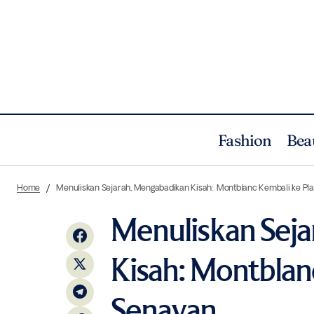
Fashion
Bea
et cetera x Alika Islamadina: Merayakan
Keluarga dan Elegan Abadi dalam Koleksi
Fashion
Ne
Home
Menuliskan Sejarah, Mengabadikan Kisah: Montblanc Kembali ke Pl
“Together for Raya”
Menuliskan Sej
Kisah: Montblan
Senayan