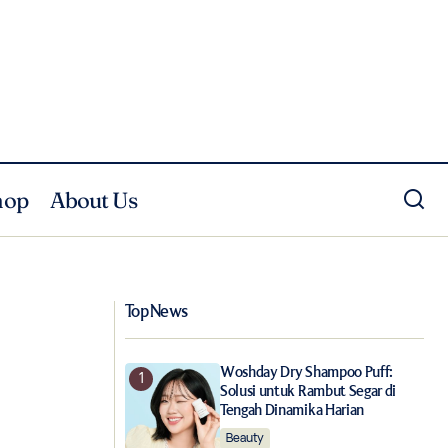
hop
About Us
Kolaborasi Tommy Hilfiger dengan JISOO:
laza Senayan
Gaya Klasik dengan Sentuhan Modern
Top News
Woshday Dry Shampoo Puff:
Solusi untuk Rambut Segar di
Tengah Dinamika Harian
Beauty