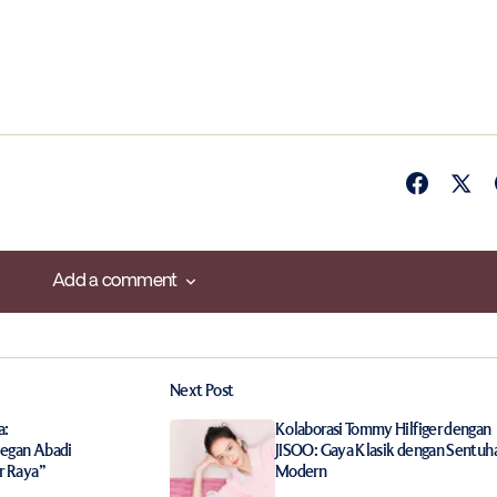
Add a comment
Add a comment
Next Post
ished.
Required fields are marked
*
a:
Kolaborasi Tommy Hilfiger dengan
legan Abadi
JISOO: Gaya Klasik dengan Sentuh
r Raya”
Modern