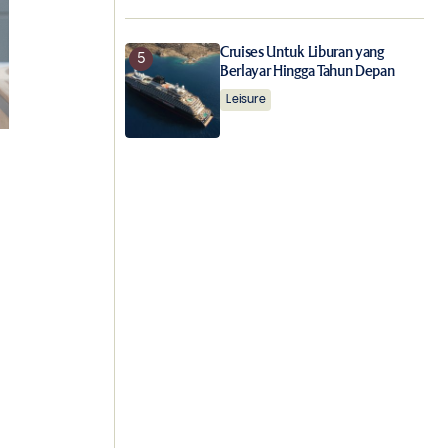
Cruises Untuk Liburan yang
Berlayar Hingga Tahun Depan
Leisure
,