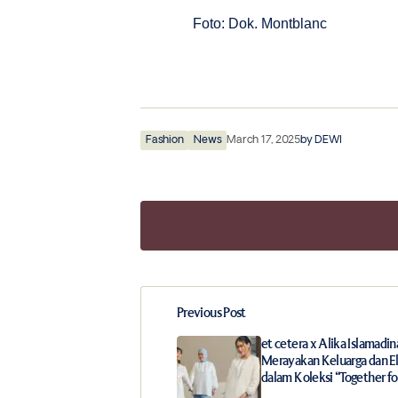
Foto: Dok. Montblanc
Fashion
News
March 17, 2025
by
DEWI
Previous Post
Your email address will not be publ
et cetera x Alika Islamadin
Merayakan Keluarga dan E
dalam Koleksi “Together fo
Comment
*