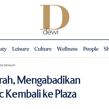
uty
Leisure
Culture
Wellness
People
S
Menuliskan Sejarah, Mengabadikan Kisah: Montblanc Kembali ke P
ws
aza Senayan
arah, Mengabadikan
c Kembali ke Plaza