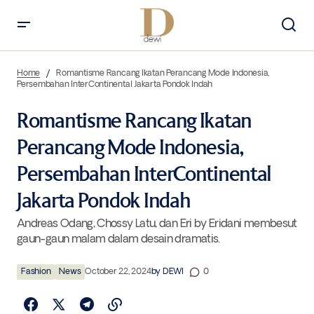
Romantisme Rancang Ikatan Perancang Mode Indonesia,
Persembahan InterContinental Jakarta Pondok Indah
Home
Romantisme Rancang Ikatan Perancang Mode Indonesia,
Persembahan InterContinental Jakarta Pondok Indah
Romantisme Rancang Ikatan
Perancang Mode Indonesia,
Persembahan InterContinental
Jakarta Pondok Indah
Andreas Odang, Chossy Latu, dan Eri by Eridani membesut
gaun-gaun malam dalam desain dramatis.
Fashion
News
October 22, 2024
by
DEWI
0