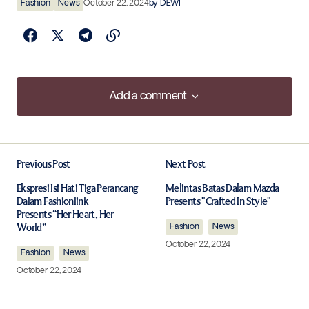
Fashion
News
October 22, 2024
by
DEWI
Add a comment
Add a comment
Previous Post
Next Post
Your email address will not be published.
Required fields are marked
*
Ekspresi Isi Hati Tiga Perancang
Melintas Batas Dalam Mazda
Dalam Fashionlink
Presents "Crafted In Style"
Presents “Her Heart, Her
World”
Comment
*
Fashion
News
October 22, 2024
Fashion
News
October 22, 2024