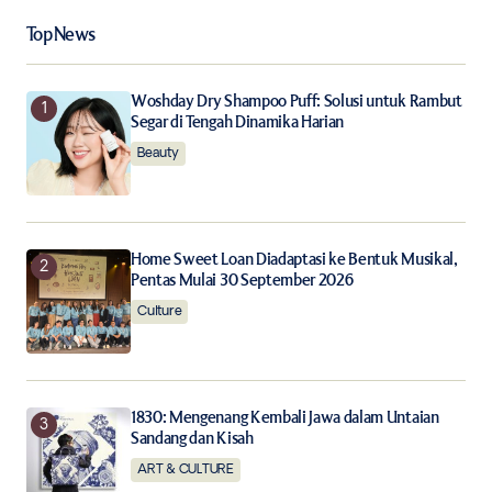
Your Name
*
Top News
Your E-mail
*
Woshday Dry Shampoo Puff: Solusi untuk Rambut
Segar di Tengah Dinamika Harian
Save my name, email, and website in this browser for
the next time I comment.
Beauty
Notify me of follow-up comments by email.
Home Sweet Loan Diadaptasi ke Bentuk Musikal,
Notify me of new posts by email.
Pentas Mulai 30 September 2026
Culture
Submit Comment
1830: Mengenang Kembali Jawa dalam Untaian
Sandang dan Kisah
ART & CULTURE