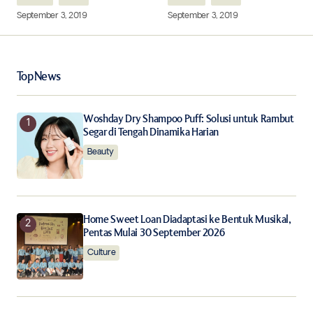
September 3, 2019
September 3, 2019
Your Name
*
Top News
Your E-mail
*
Woshday Dry Shampoo Puff: Solusi untuk Rambut
Segar di Tengah Dinamika Harian
Beauty
Save my name, email, and website in this browser for
the next time I comment.
Notify me of follow-up comments by email.
Home Sweet Loan Diadaptasi ke Bentuk Musikal,
Pentas Mulai 30 September 2026
Notify me of new posts by email.
Culture
Submit Comment