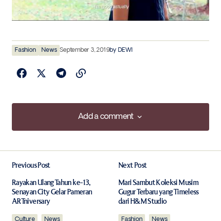
Fashion
News
September 3, 2019
by
DEWI
Add a comment
Add a comment
Previous Post
Next Post
Your email address will not be published.
Required fields are marked
*
Rayakan Ulang Tahun ke-13,
Mari Sambut Koleksi Musim
Senayan City Gelar Pameran
Gugur Terbaru yang Timeless
ARTniversary
dari H&M Studio
Comment
*
Culture
News
Fashion
News