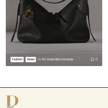
Fashion
News
by
Rd. Andandika Surasetja
0