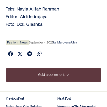
Teks: Nayla Alifah Rahmah
Editor: Aldi Indrajaya
Foto: Dok. Glashka
Fashion
News
September 4, 2025
by
Mardyana Ulva
Add a comment
Add a comment
Previous Post
Next Post
Your email address will not be published.
Required fields are marked
*
Perkawinan Kain, Pelarian
Menenteng The Voyage dari