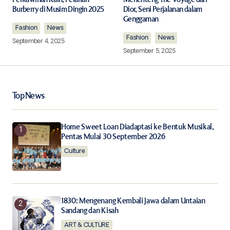
Burberry di Musim Dingin 2025
Dior, Seni Perjalanan dalam
Genggaman
Fashion
Comment
News
*
Fashion
News
September 4, 2025
September 5, 2025
Your Name
*
Top News
Your E-mail
*
Home Sweet Loan Diadaptasi ke Bentuk Musikal,
Pentas Mulai 30 September 2026
Culture
Save my name, email, and website in this browser for
the next time I comment.
Notify me of follow-up comments by email.
1830: Mengenang Kembali Jawa dalam Untaian
Sandang dan Kisah
Notify me of new posts by email.
ART & CULTURE