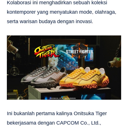
Kolaborasi ini menghadirkan sebuah koleksi
kontemporer yang menyatukan mode, olahraga,
serta warisan budaya dengan inovasi.
Ini bukanlah pertama kalinya Onitsuka Tiger
bekerjasama dengan CAPCOM Co., Ltd.,