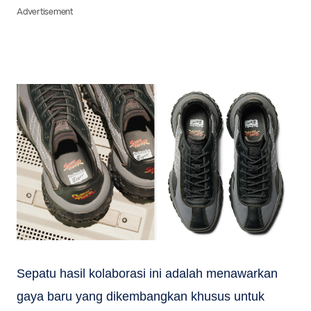
Advertisement
Sepatu hasil kolaborasi ini adalah menawarkan
gaya baru yang dikembangkan khusus untuk