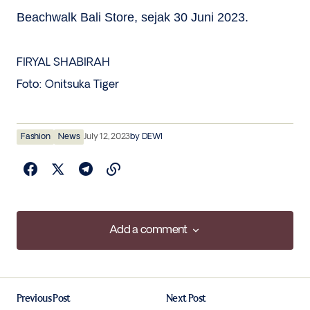
Beachwalk Bali Store, sejak 30 Juni 2023.
FIRYAL SHABIRAH
Foto: Onitsuka Tiger
Fashion
News
July 12, 2023
by
DEWI
Add a comment
Add a comment
Previous Post
Next Post
Your email address will not be published.