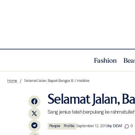
Fashion
Bea
Sambut Tampilan Baru Louis Vuitton
Home
Selamat Jalan, Bapak Bangsa B. J. Habibie
Tambour yang Lebih Muda
Selamat Jalan, Ba
Sang jenius telah berpulang ke rahmatulla
People
Profile
September 12, 2019
by
DEWI
0