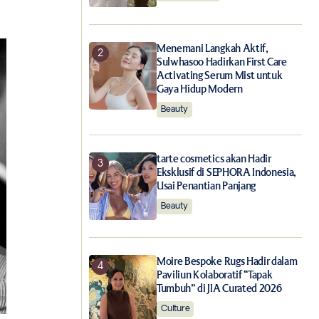
Menemani Langkah Aktif,
Sulwhasoo Hadirkan First Care
Activating Serum Mist untuk
Gaya Hidup Modern
Beauty
tarte cosmetics akan Hadir
Eksklusif di SEPHORA Indonesia,
Usai Penantian Panjang
Beauty
Moire Bespoke Rugs Hadir dalam
Paviliun Kolaboratif “Tapak
Tumbuh” di JIA Curated 2026
Culture