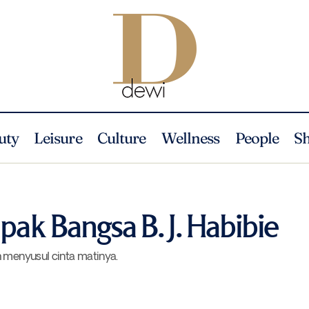
uty
Leisure
Culture
Wellness
People
S
Selamat Jalan, Bapak Bangsa B. J. Habibie
People
Profile
pak Bangsa B. J. Habibie
h menyusul cinta matinya.