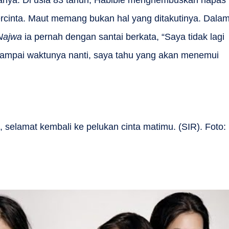
manya. Di usia 83 tahun, Habibie menghembuskan napas
a tercinta. Maut memang bukan hal yang ditakutinya. Dala
Najwa
ia pernah dengan santai berkata, “Saya tidak lagi
 sampai waktunya nanti, saya tahu yang akan menemui
 selamat kembali ke pelukan cinta matimu. (SIR). Foto: