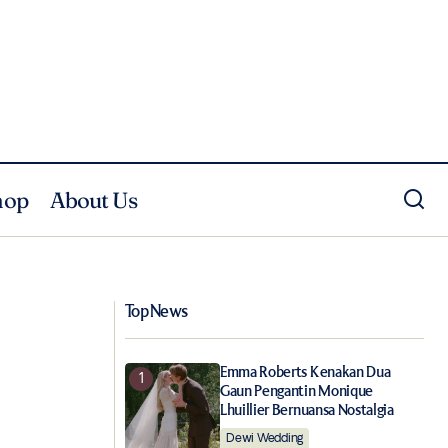
hop
About Us
Cerita di Balik Chanel dan Deauville
American Film Festival
Top News
Emma Roberts Kenakan Dua
Gaun Pengantin Monique
Lhuillier Bernuansa Nostalgia
Dewi Wedding