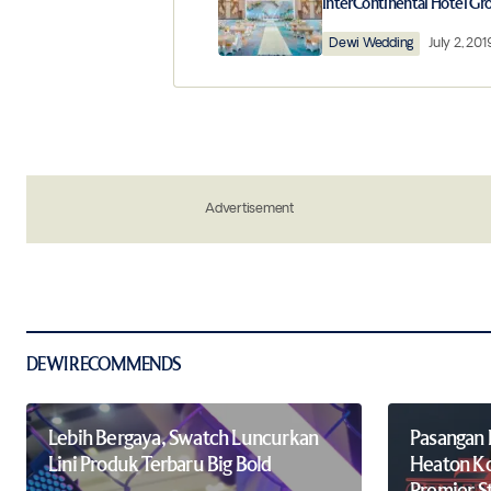
InterContinental Hotel Gr
Comment
*
Dewi Wedding
July 2, 201
Your Name
*
Save my name, email, and website in 
Advertisement
the next time I comment.
Notify me of new posts by email.
Submit Comment
DEWI RECOMMENDS
Lebih Bergaya, Swatch Luncurkan
Pasangan 
Lini Produk Terbaru Big Bold
Heaton Ko