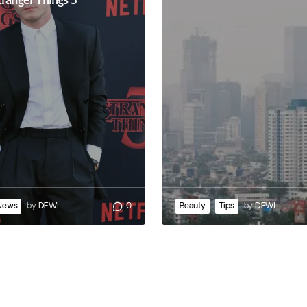
tranger Things 3
News
by
DEWI
0
Beauty
Tips
by
DEWI