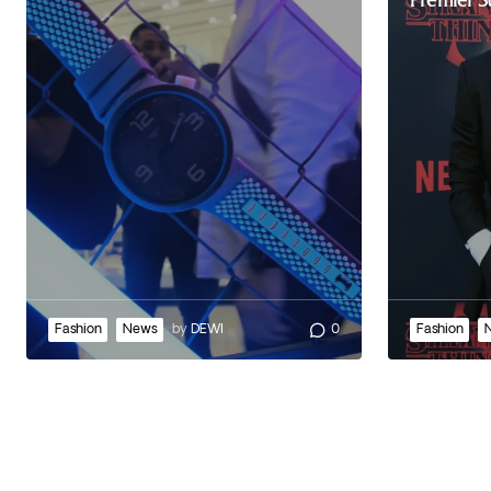
Premier S
Fashion
News
by
DEWI
0
Fashion