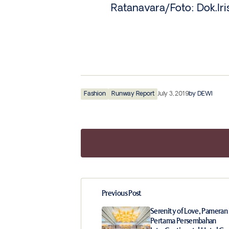
Ratanavara/Foto: Dok.Ir
Fashion
Runway Report
July 3, 2019
by
DEWI
Previous Post
Your email address will not be publ
Serenity of Love, Pameran
Pertama Persembahan