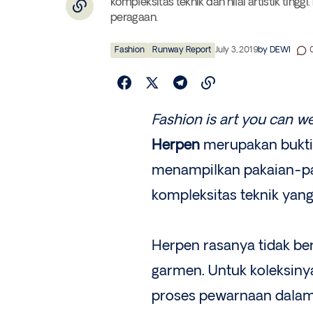
kompleksitas teknik dan nilai artistik ting
peragaan.
Fashion
Runway Report
July 3, 2019
by
DEWI
Fashion is art you can w
Herpen
merupakan bukti 
menampilkan pakaian-paka
kompleksitas teknik yang 
Herpen rasanya tidak be
garmen. Untuk koleksinya
proses pewarnaan dalam a