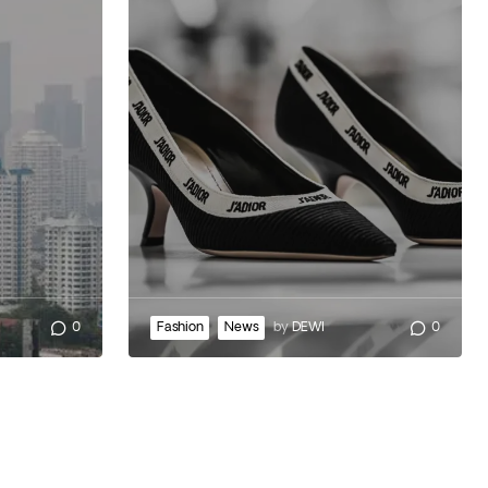
0
Fashion
News
by
DEWI
0