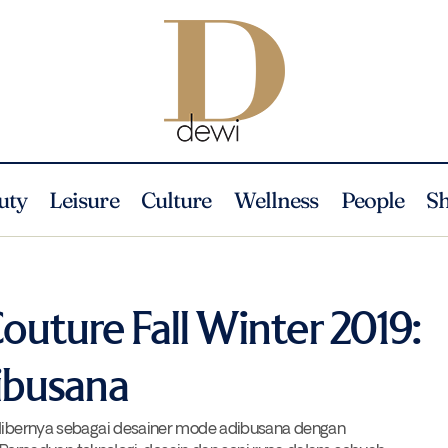
uty
Leisure
Culture
Wellness
People
S
Iris van Herpen Couture Fall Winter 2019: Medan Gaya 
Runway Report
Couture Fall Winter 2019:
ibusana
kalibernya sebagai desainer mode adibusana dengan