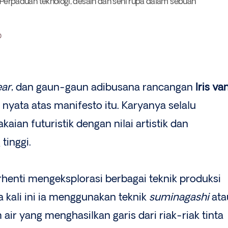
gi. Perpaduan teknologi, desain dan seni rupa dalam sebuah
0
ear
, dan gaun-gaun adibusana rancangan
Iris va
nyata atas manifesto itu. Karyanya selalu
ian futuristik dengan nilai artistik dan
tinggi.
rhenti mengeksplorasi berbagai teknik produksi
 kali ini ia menggunakan teknik
suminagashi
ata
ir yang menghasilkan garis dari riak-riak tinta