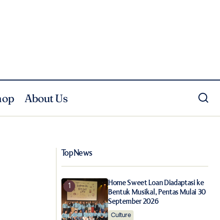
hop
About Us
Dewi Adore 2019: Rangkaian Perawatan
Adibusana
Rambut Pilihan Editor Dewi
Top News
Home Sweet Loan Diadaptasi ke
Bentuk Musikal, Pentas Mulai 30
September 2026
Culture