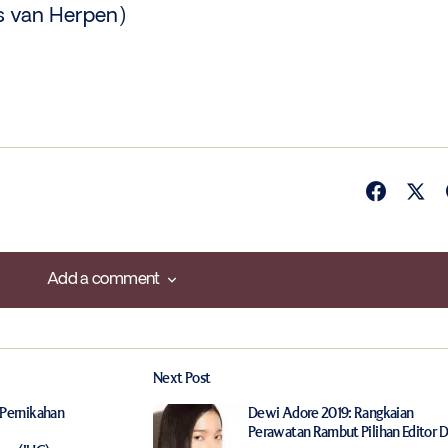
is van Herpen)
Add a comment
Add a comment
Next Post
ished.
Required fields are marked
*
 Pernikahan
Dewi Adore 2019: Rangkaian
Perawatan Rambut Pilihan Editor 