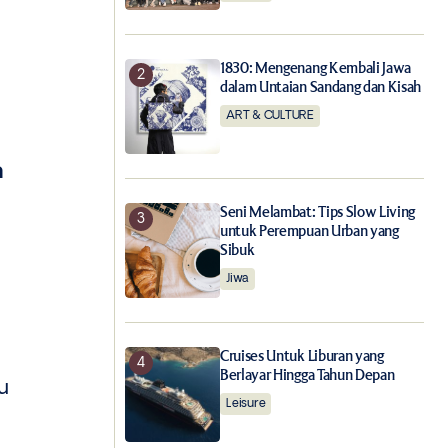
1830: Mengenang Kembali Jawa
dalam Untaian Sandang dan Kisah
ART & CULTURE
n
Seni Melambat: Tips Slow Living
untuk Perempuan Urban yang
Sibuk
Jiwa
Cruises Untuk Liburan yang
Berlayar Hingga Tahun Depan
u
Leisure