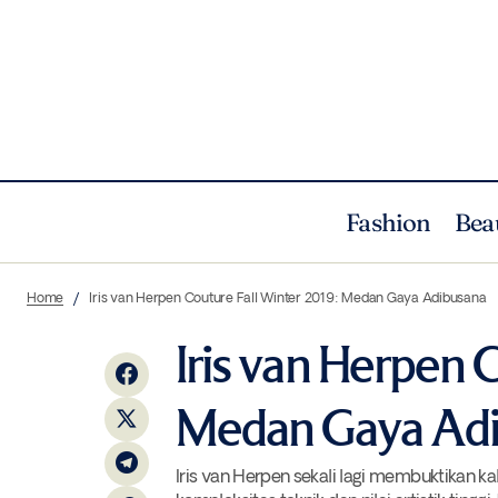
Fashion
Bea
Serenity of Love, Pameran Pernikahan
Pertama Persembahan InterContinental
Fashion
Home
Iris van Herpen Couture Fall Winter 2019: Medan Gaya Adibusana
Hotel Group (IHG)
Iris van Herpen 
Medan Gaya Ad
Iris van Herpen sekali lagi membuktikan 