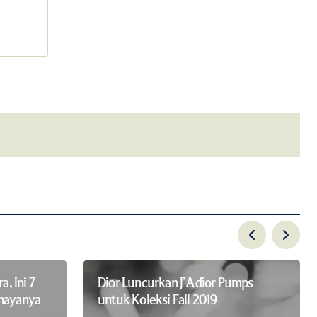
email.
a, Ini 7
Dior Luncurkan J’Adior Pumps
ahayanya
untuk Koleksi Fall 2019